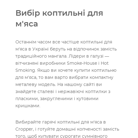
Вибір коптильні для
м'яса
Останнім часом все частіше коптильні для
м'яса в Україні беруть на відпочинок замість
традиційного мангала. Лідери в галузі —
вітчизняні виробники Smoke-House і Hot
Smoking. Якщо ви хочете купити коптильню
для м'яса, то вам варто вибрати компактну
металеву модель. На нашому сайті ви
знайдете сталеві і нержавіючі коптилки з
пласкими, закругленими і кутовими
кришками.
Вибирайте гарячі коптильні для м'яса в
Cropper, і готуйте домашні копченості замість
того, щоб купувати сурогати сумнівного