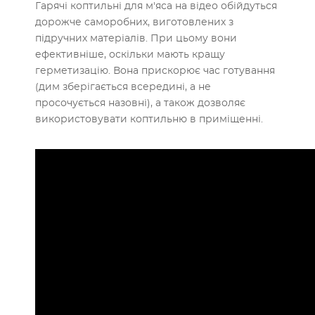
Гарячі коптильні для м'яса на відео обійдуться
дорожче саморобних, виготовлених з
підручних матеріалів. При цьому вони
ефективніше, оскільки мають кращу
герметизацію. Вона прискорює час готування
(дим зберігається всередині, а не
просочується назовні), а також дозволяє
використовувати коптильню в приміщенні.