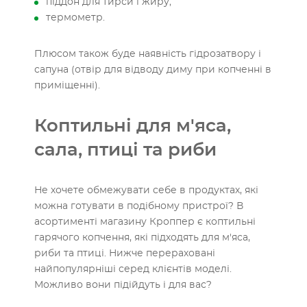
піддон для тирси і жиру;
термометр.
Плюсом також буде наявність гідрозатвору і
сапуна (отвір для відводу диму при копченні в
приміщенні).
Коптильні для м'яса,
сала, птиці та риби
Не хочете обмежувати себе в продуктах, які
можна готувати в подібному пристрої? В
асортименті магазину Кроппер є коптильні
гарячого копчення, які підходять для м'яса,
риби та птиці. Нижче перераховані
найпопулярніші серед клієнтів моделі.
Можливо вони підійдуть і для вас?