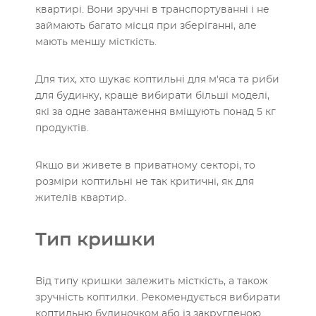
квартирі. Вони зручні в транспортуванні і не
займають багато місця при зберіганні, але
мають меншу місткість.
Для тих, хто шукає коптильні для м'яса та риби
для будинку, краще вибирати більші моделі,
які за одне завантаження вміщують понад 5 кг
продуктів.
Якщо ви живете в приватному секторі, то
розміри коптильні не так критичні, як для
жителів квартир.
Тип кришки
Від типу кришки залежить місткість, а також
зручність коптилки. Рекомендується вибирати
коптильню будиночком або із закругленою