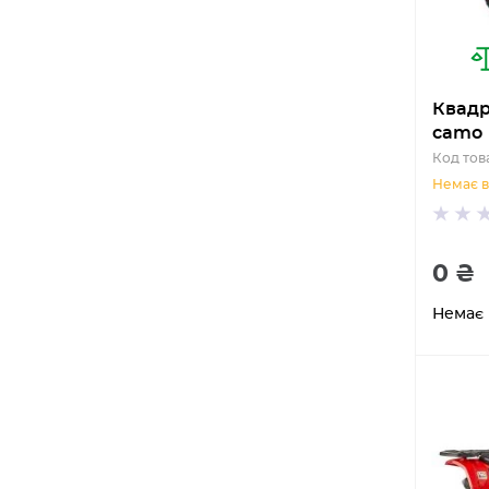
Квадр
camo
Код тов
Немає в
0 ₴
Немає 