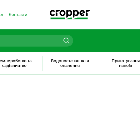
ог
Контакти
емлеробство та
Водопостачання та
Приготування
садівництво
опалення
напоїв