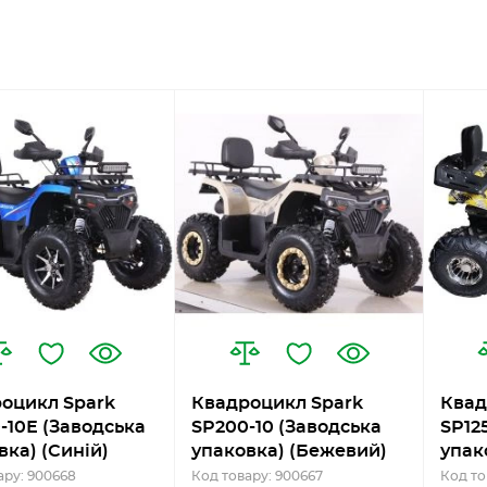
оцикл Spark
Квадроцикл Spark
Квад
-10Е (Заводська
SP200-10 (Заводська
SP12
вка) (Синій)
упаковка) (Бежевий)
упак
ару: 900668
Код товару: 900667
Код то