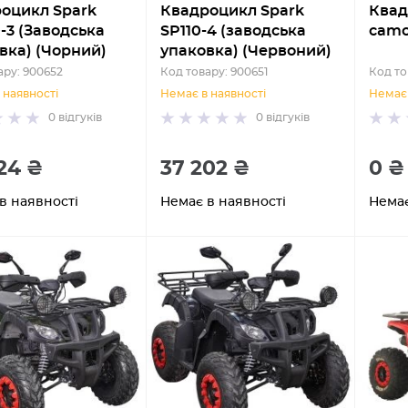
оцикл Spark
Квадроцикл Spark
Квад
-3 (Заводська
SP110-4 (заводська
cam
вка) (Чорний)
упаковка) (Червоний)
ару: 900652
Код товару: 900651
Код то
 наявності
Немає в наявності
Немає 
0
відгуків
0
відгуків
24 ₴
37 202 ₴
0 ₴
в наявності
Немає в наявності
Немає