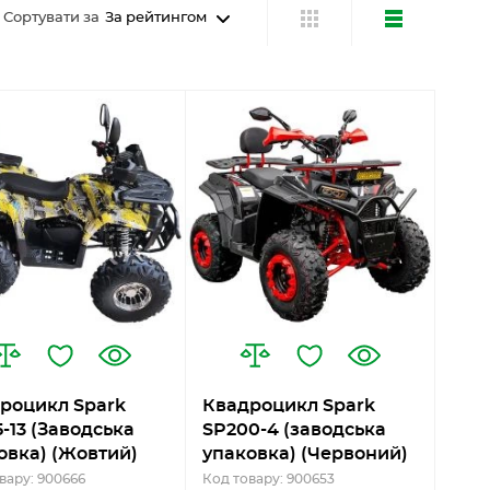
Сортувати за
За рейтингом
роцикл Spark
Квадроцикл Spark
5-13 (Заводська
SP200-4 (заводська
овка) (Жовтий)
упаковка) (Червоний)
вару: 900666
Код товару: 900653