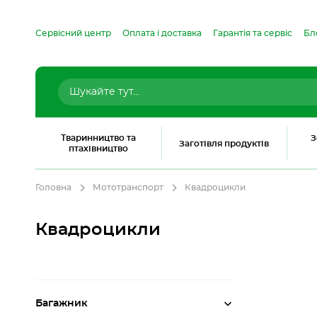
Сервісний центр
Оплата і доставка
Гарантія та сервіс
Бл
Тваринництво та
З
Заготівля продуктів
птахівництво
Головна
Мототранспорт
Квадроцикли
Квадроцикли
Багажник