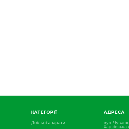
КАТЕГОРІЇ
АДРЕСА
Доїльні апарати
вул. Чувашс
Харківська 