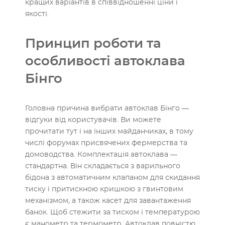
кращих варіантів в співвідношенні ціни і
якості.
Принцип роботи та
особливості автоклава
Бінго
Головна причина вибрати автоклав Бінго —
відгуки від користувачів. Ви можете
прочитати тут і на інших майданчиках, в тому
числі форумах присвячених фермерства та
домоводства. Комплектація автоклава —
стандартна. Він складається з варильного
бідона з автоматичним клапаном для скидання
тиску і притискною кришкою з гвинтовим
механізмом, а також касет для завантаження
банок. Щоб стежити за тиском і температурою
є манометр та термометр. Автоклав повністю