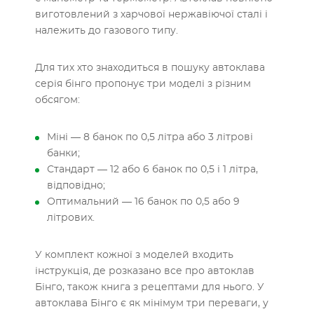
виготовлений з харчової нержавіючої сталі і
належить до газового типу.
Для тих хто знаходиться в пошуку автоклава
серія бінго пропонує три моделі з різним
обсягом:
Міні — 8 банок по 0,5 літра або 3 літрові
банки;
Стандарт — 12 або 6 банок по 0,5 і 1 літра,
відповідно;
Оптимальний — 16 банок по 0,5 або 9
літрових.
У комплект кожної з моделей входить
інструкція, де розказано все про автоклав
Бінго, також книга з рецептами для нього. У
автоклава Бінго є як мінімум три переваги, у