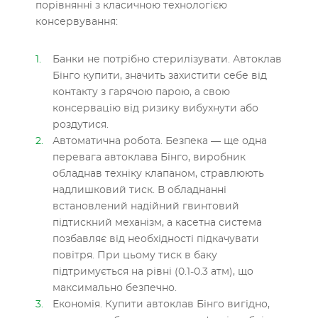
порівнянні з класичною технологією
консервування:
Банки не потрібно стерилізувати. Автоклав
Бінго купити, значить захистити себе від
контакту з гарячою парою, а свою
консервацію від ризику вибухнути або
роздутися.
Автоматична робота. Безпека — ще одна
перевага автоклава Бінго, виробник
обладнав техніку клапаном, стравлюють
надлишковий тиск. В обладнанні
встановлений надійний гвинтовий
підтискний механізм, а касетна система
позбавляє від необхідності підкачувати
повітря. При цьому тиск в баку
підтримується на рівні (0.1-0.3 атм), що
максимально безпечно.
Економія. Купити автоклав Бінго вигідно,