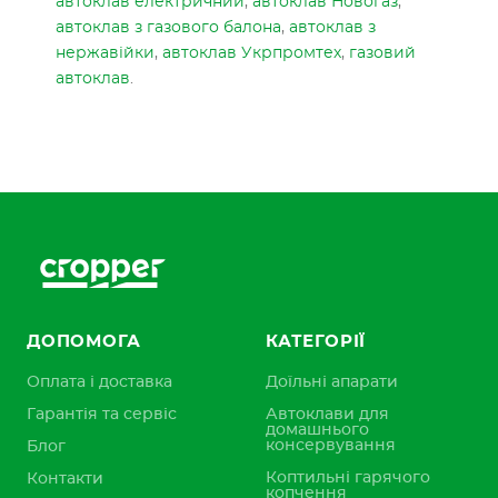
автоклав електричний
,
автоклав Новогаз
,
автоклав з газового балона
,
автоклав з
нержавійки
,
автоклав Укрпромтех
,
газовий
автоклав
.
ДОПОМОГА
КАТЕГОРІЇ
Оплата і доставка
Доїльні апарати
Гарантія та сервіс
Автоклави для
домашнього
консервування
Блог
Коптильні гарячого
Контакти
копчення