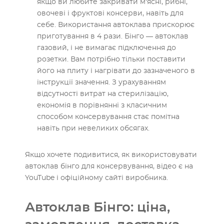
якщо ви любите закривати м'ясні, рибні,
овочеві і фруктові консерви, навіть для
себе. Використання автоклава прискорює
приготування в 4 рази. Бінго — автоклав
газовий, і не вимагає підключення до
розетки. Вам потрібно тільки поставити
його на плиту і нагрівати до зазначеного в
інструкції значення. З урахуванням
відсутності витрат на стерилізацію,
економія в порівнянні з класичним
способом консервування стає помітна
навіть при невеликих обсягах.
Якщо хочете подивитися, як використовувати
автоклав бінго для консервування, відео є на
YouTube і офіційному сайті виробника.
Автоклав Бінго: ціна,