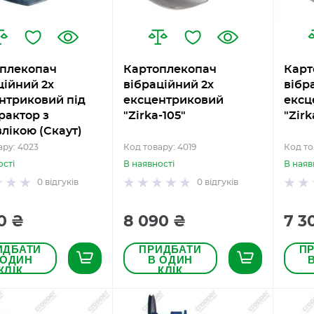
плекопач
Картоплекопач
Карт
ційний 2х
вібраційний 2х
вібр
нтриковий під
ексцентриковий
ексц
рактор з
"Zirka-105"
"Zirk
влікою (Скаут)
ару: 4023
Код товару: 4019
Код то
ості
В наявності
В наяв
0
відгуків
0
відгуків
0 ₴
8 090 ₴
7 3
ИДБАТИ
ПРИДБАТИ
П
 ОДИН
В ОДИН
КЛІК
КЛІК