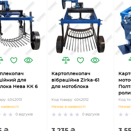
плекопач
Картоплекопач
Карт
ційний для
вібраційна Zirka-61
мото
лока Нева КК 6
для мотоблока
Полт
роли
ару: 4042013
Код товару: 4042012
Код то
 наявності
Немає в наявності
Немає 
0
відгуків
0
відгуків
5 ₴
3 235 ₴
3 5