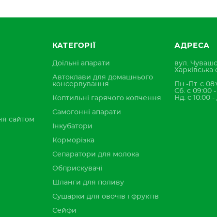
КАТЕГОРІЇ
АДРЕСА
Доїльні апарати
вул. Чувашс
Харківська 
Автоклави для домашнього
консервування
Пн.-Пт. с 08:
Сб. с 09:00 
Нд. с 10:00 -
Коптильні гарячого копчення
Самогонні апарати
ня сайтом
Інкубатори
Корморізка
Сепаратори для молока
Обприскувачі
Шланги для поливу
Сушарки для овочів і фруктів
Сейфи