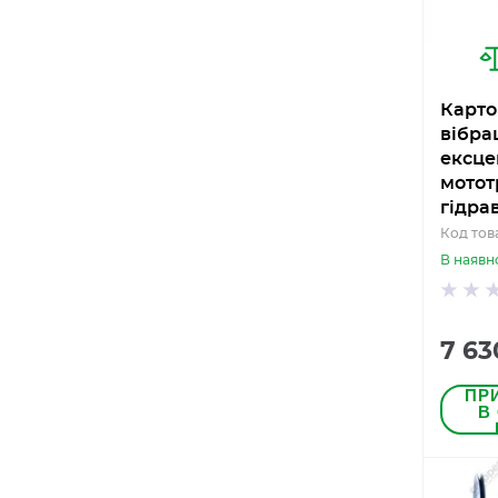
Карто
вібра
ексце
мотот
гідра
Код тов
В наявн
7 63
ПР
В