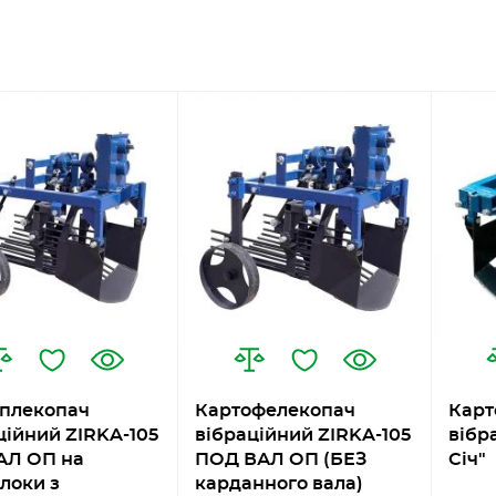
плекопач
Картофелекопач
Карт
ційний ZIRKA-105
вібраційний ZIRKA-105
вібр
АЛ ОП на
ПОД ВАЛ ОП (БЕЗ
Січ"
локи з
карданного вала)