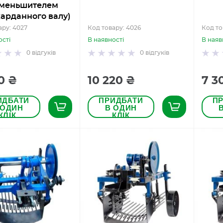
уменьшителем
карданного валу)
ару: 4027
Код товару: 4026
Код то
ості
В наявності
В наяв
0
відгуків
0
відгуків
0 ₴
10 220 ₴
7 3
ИДБАТИ
ПРИДБАТИ
П
 ОДИН
В ОДИН
КЛІК
КЛІК