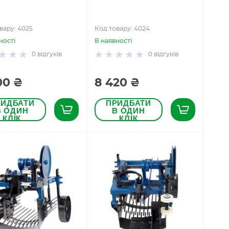
вару: 4025
Код товару: 4024
ності
В наявності
0
відгуків
0
відгуків
00 ₴
8 420 ₴
РИДБАТИ
ПРИДБАТИ
В ОДИН
В ОДИН
КЛІК
КЛІК