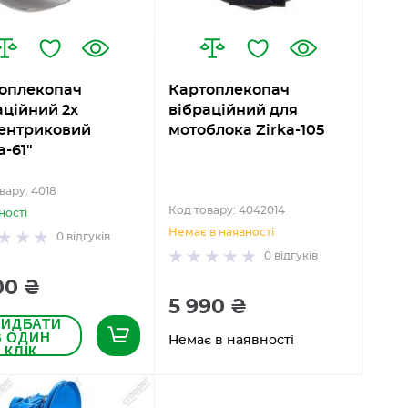
оплекопач
Картоплекопач
аційний 2х
вібраційний для
ентриковий
мотоблока Zirka-105
a-61"
вару: 4018
Код товару: 4042014
ності
Немає в наявності
0
відгуків
0
відгуків
00 ₴
5 990 ₴
РИДБАТИ
В ОДИН
Немає в наявності
КЛІК