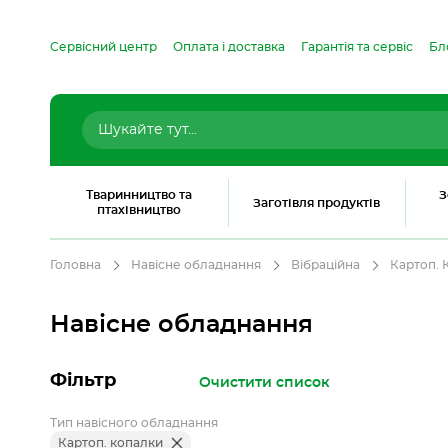
Сервісний центр
Оплата і доставка
Гарантія та сервіс
Бл
Тваринництво та
З
Заготівля продуктів
птахівництво
Головна
Навісне обладнання
Вібраційна
Картоп. 
Навісне обладнання
Фільтр
Очистити список
Тип навісного обладнання
Картоп. копалки