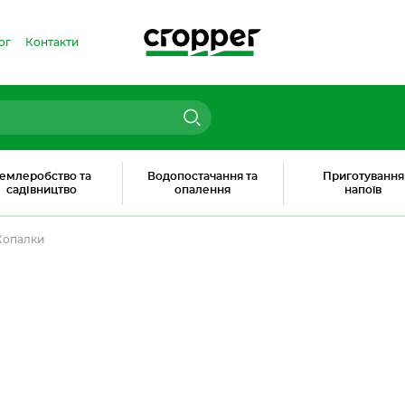
ог
Контакти
емлеробство та
Водопостачання та
Приготування
садівництво
опалення
напоїв
Копалки