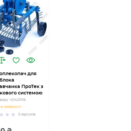
оплекопач для
блока
авчанка ПроТек з
кового системою
вару: 4042006
в наявності
0
відгуків
50 ₴