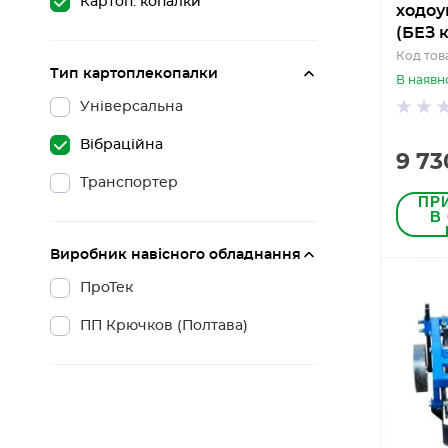
Картоп. копалки
ходо
(БЕЗ 
Код тов
Тип картоплекопалки
В наявн
Універсальна
Вібраційна
9 73
Транспортер
ПР
В
Виробник навісного обладнання
ПроТек
ПП Крючков (Полтава)