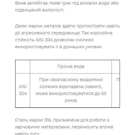
Вона запобігає появі іржі під вливом води або
підвищеній вологості.
Деякі марки металів здатні протистояти навіть
дії агресивного середовища. Так корозійна
стійкість AISI 304 дозволяє сміливо
використовувати її в домашніх умовах:
Прісна вода
При своєчасному видаленні
Після т
AISI
соляних відкладень (накип),
іржа,
304
може використовуватися до 50
потріб
років
Сталь марки 316, призначена для роботи з
харчовими матеріалами, переносить вплив
навіть лугу.