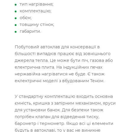
тип нагрівання;
комплектацію;
об`єм;
товщину стінок;
габарити.
Побутовий автоклав для консервації в
більшості випадків працює від зовнішнього
джерела тепла. Це може бути піч, газова або
електрична плита. На індукційних печах
нержавійка нагріватися не буде. Є також
еклектричні моделі з вбудованим Теном.
У стандартну комплектацію входить основна
ємність, кришка з запірним механізмом, яруси
для установки банок. Для безпеки також
потрібен клапан для відведення тиску,
барометр і термометр. Якщо всі ці елементи
будуть в автоклаві, то у вас не виникне