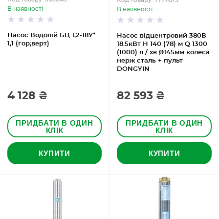
Код товару: 7777673
В наявності
В наявності
Насос Водолій БЦ 1,2-18У*
Насос відцентровий 380В
1,1 (гор;верт)
18.5кВт H 140 (78) м Q 1300
(1000) л / хв Ø145мм колеса
нерж сталь + пульт
DONGYIN
4 128 ₴
82 593 ₴
ПРИДБАТИ В ОДИН
ПРИДБАТИ В ОДИН
КЛІК
КЛІК
КУПИТИ
КУПИТИ