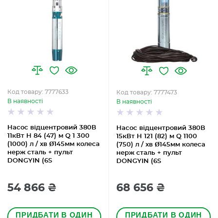
Код товару: 7777633
Код товару: 7777473
В наявності
В наявності
Насос відцентровий 380В
Насос відцентровий 380В
11кВт H 84 (47) м Q 1 300
15кВт H 121 (82) м Q 1100
(1000) л / хв Ø145мм колеса
(750) л / хв Ø145мм колеса
нерж сталь + пульт
нерж сталь + пульт
DONGYIN (6S
DONGYIN (6S
54 866 ₴
68 656 ₴
ПРИДБАТИ В ОДИН
ПРИДБАТИ В ОДИН