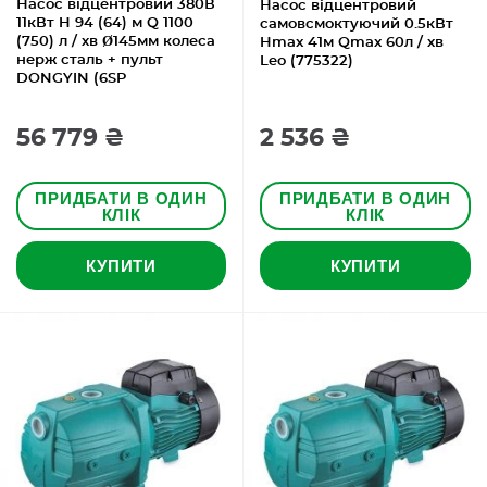
Насос відцентровий 380В
Насос відцентровий
11кВт H 94 (64) м Q 1100
самовсмоктуючий 0.5кВт
(750) л / хв Ø145мм колеса
Hmax 41м Qmax 60л / хв
нерж сталь + пульт
Leo (775322)
DONGYIN (6SP
56 779 ₴
2 536 ₴
ПРИДБАТИ В ОДИН
ПРИДБАТИ В ОДИН
КЛІК
КЛІК
КУПИТИ
КУПИТИ