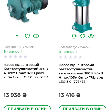
Код товару: 7752993
Код товару: 7754753
В наявності
В наявності
Насос відцентровий
Насос відцентровий
багатоступінчастий 380В
багатоступінчастий
4.0кВт Hmax 82м Qmax
вертикальний 380В 3.0кВт
250л / хв LEO 3.0 (7752993)
Hmax 103м Qmax 175л / хв
LEO 3.0 (775475
13 938 ₴
13 416 ₴
ПРИДБАТИ В ОДИН
ПРИДБАТИ В ОДИН