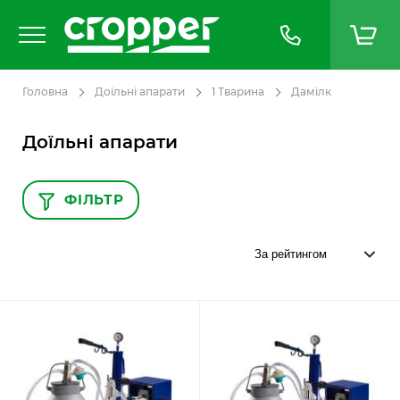
Головна
Доїльні апарати
1 Тварина
Дамілк
Доїльні апарати
ФІЛЬТР