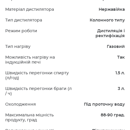
Матеріал дистилятора
Нержавійка
Тип дистилятора
Колонного типу
Режим роботи
Дистиляція і
ректифікація
Тип нагріву
Газовий
Можливість нагріву на
Так
індукційній печі
Швидкість перегонки спирту
1.5 л.
(л/год)
Швидкість перегонки браги (л
3 л.
/ ч)
Охолодження
Під проточну воду
Максимальна міцність
88-90 град.
продукту, град