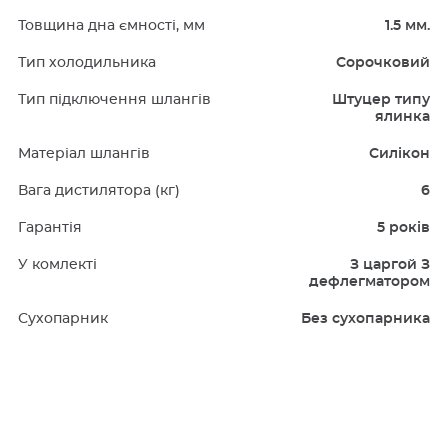
Товщина дна ємності, мм
1.5 мм.
Тип холодильника
Сорочковий
Тип підключення шлангів
Штуцер типу
ялинка
Матеріал шлангів
Силікон
Вага дистилятора (кг)
6
Гарантія
5 років
У комлекті
З царгой З
дефлегматором
Сухопарник
Без сухопарника