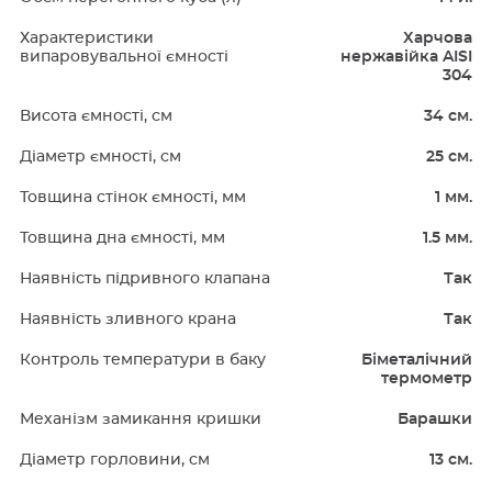
Характеристики
Харчова
випаровувальної ємності
нержавійка AISI
304
Висота ємності, см
34 см.
Діаметр ємності, см
25 см.
Товщина стінок ємності, мм
1 мм.
Товщина дна ємності, мм
1.5 мм.
Наявність підривного клапана
Так
Наявність зливного крана
Так
Контроль температури в баку
Біметалічний
термометр
Механізм замикання кришки
Барашки
Діаметр горловини, см
13 см.