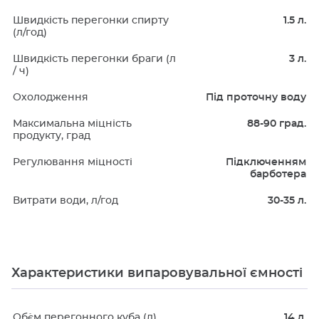
Швидкість перегонки спирту
1.5 л.
(л/год)
Швидкість перегонки браги (л
3 л.
/ ч)
Охолодження
Під проточну воду
Максимальна міцність
88-90 град.
продукту, град
Регулювання міцності
Підключенням
барботера
Витрати води, л/год
30-35 л.
Характеристики випаровувальної ємності
Об`єм перегонного куба (л)
14 л.