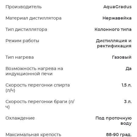
Производитель
AquaGradus
Материал дистиллятора
Нержавейка
Тип дистиллятора
Колонного типа
Режим работы
Дистилляция и
ректификация
Тип нагрева
Газовый
Возможность нагрева на
Да
индукционной печи
Скорость перегонки спирта
1.5 л.
(л/ч)
Скорость перегонки браги (л/
3 л.
ч)
Охлаждение
Под проточную
воду
Максимальная крепость
88-90 град.