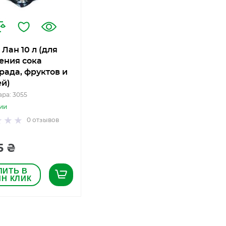
 Лан 10 л (для
ения сока
рада, фруктов и
й)
ара: 3055
ии
0
отзывов
5 ₴
ПИТЬ В
Н КЛИК