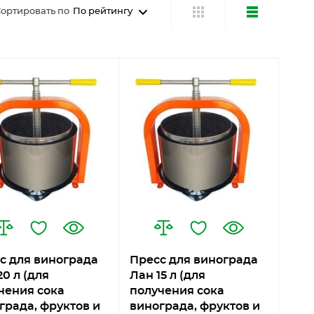
ортировать по
По рейтингу
с для винограда
Пресс для винограда
0 л (для
Лан 15 л (для
чения сока
получения сока
града, фруктов и
винограда, фруктов и