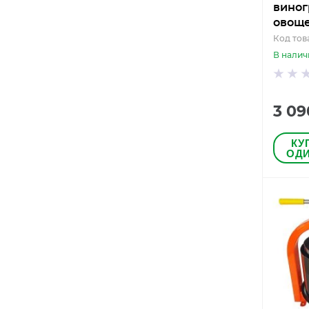
виног
овоще
Код тов
В налич
3 09
КУ
ОДИ