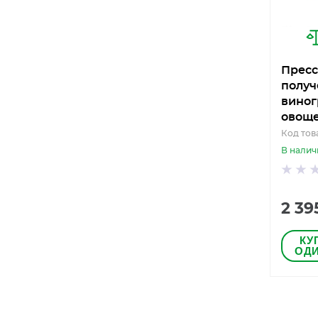
Пресс
получ
виног
овоще
Код тов
В налич
2 39
КУ
ОДИ