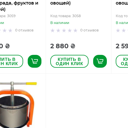
рада, фруктов и
овощей)
овощ
й)
ара: 3059
Код товара: 3058
Код то
ии
В наличии
В нал
0
отзывов
0
отзывов
0 ₴
2 880 ₴
2 5
ПИТЬ В
КУПИТЬ В
К
Н КЛИК
ОДИН КЛИК
ОД