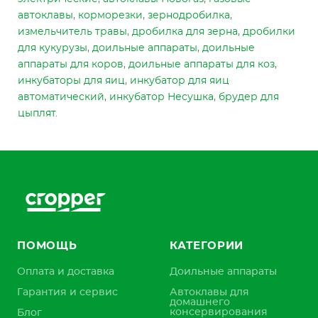
автоклавы
,
корморезки
,
зернодробилка
,
измельчитель травы
,
дробилка для зерна
,
дробилки
для кукурузы
,
доильные аппараты
,
доильные
аппараты для коров
,
доильные аппараты для коз
,
инкубаторы для яиц
,
инкубатор для яиц
автоматический
,
инкубатор Несушка
,
брудер для
цыплят
.
ПОМОЩЬ
КАТЕГОРИИ
Оплата и доставка
Доильные аппараты
Гарантия и сервис
Автоклавы для
домашнего
консервирования
Блог