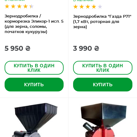
В наличии
Зернодробилка /
Зернодробилка "Газда Р71"
корморезка Эликор-1 исп. 5
(1,7 кВт, роторная для
(для зерна, соломы,
зерна)
початков кукурузы)
5 950 ₴
3 990 ₴
КУПИТЬ В ОДИН
КУПИТЬ В ОДИН
КЛИК
КЛИК
КУПИТЬ
КУПИТЬ