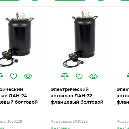
рический
Электрический
Элек
лав ЛАН-24
автоклав ЛАН-32
авто
евый болтовой
фланцевый болтовой
флан
ара: 3030228
Код товара: 3030229
Код то
ии
В наличии
В нал