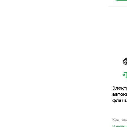
Элект
авток
фланц
Код тов
В налич