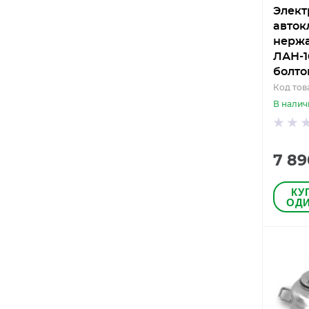
Элект
авток
нерж
ЛАН-1
болто
Код тов
В налич
7 89
КУ
ОДИ