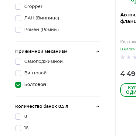
Cropper
Авток
ЛАН (Винница)
фланц
Ромен (Ромны)
Код тов
В налич
Прижимной механизм
Самоподжимной
4 49
Винтовой
Болтовой
КУ
ОДИ
Количество банок 0.5 л
8
16