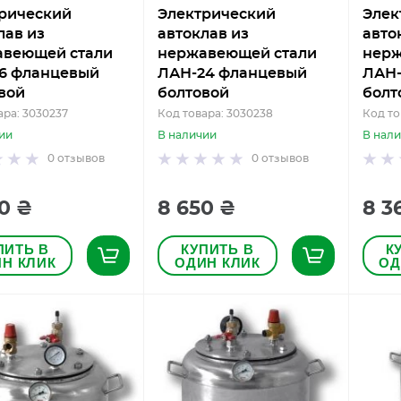
рический
Электрический
Элек
лав из
автоклав из
авто
авеющей стали
нержавеющей стали
нерж
6 фланцевый
ЛАН-24 фланцевый
ЛАН-
вой
болтовой
болт
ара: 3030237
Код товара: 3030238
Код то
ии
В наличии
В нал
0
отзывов
0
отзывов
0 ₴
8 650 ₴
8 3
ПИТЬ В
КУПИТЬ В
К
Н КЛИК
ОДИН КЛИК
ОД