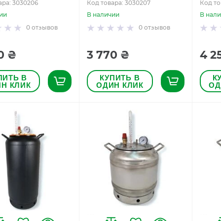
ара: 3030206
Код товара: 3030207
Код то
ии
В наличии
В нал
0
отзывов
0
отзывов
0 ₴
3 770 ₴
4 2
ПИТЬ В
КУПИТЬ В
К
Н КЛИК
ОДИН КЛИК
ОД