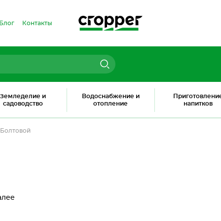
Блог
Контакты
Земледелие и
Водоснабжение и
Приготовлени
садоводство
отопление
напитков
Болтовой
алее