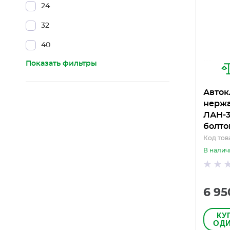
24
32
40
Показать фильтры
Авток
нерж
ЛАН-3
болто
Код тов
В налич
6 95
КУ
ОДИ