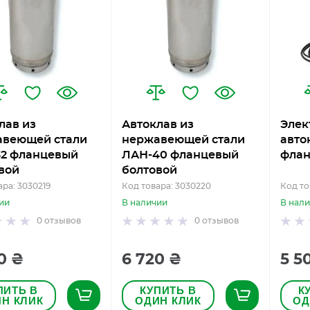
лав из
Автоклав из
Элек
авеющей стали
нержавеющей стали
авто
2 фланцевый
ЛАН-40 фланцевый
флан
вой
болтовой
ара: 3030219
Код товара: 3030220
Код то
ии
В наличии
В нал
0
отзывов
0
отзывов
0 ₴
6 720 ₴
5 5
ПИТЬ В
КУПИТЬ В
К
Н КЛИК
ОДИН КЛИК
ОД