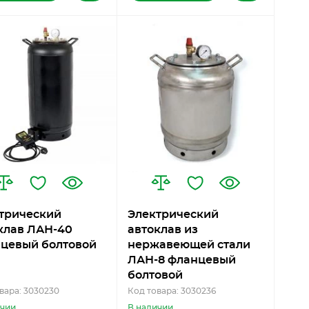
трический
Электрический
клав ЛАН-40
автоклав из
цевый болтовой
нержавеющей стали
ЛАН-8 фланцевый
болтовой
вара: 3030230
Код товара: 3030236
ичии
В наличии