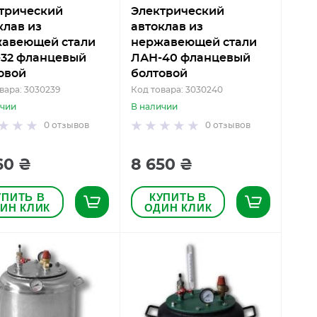
трический
Электрический
клав из
автоклав из
авеющей стали
нержавеющей стали
32 фланцевый
ЛАН-40 фланцевый
овой
болтовой
вара: 3030239
Код товара: 3030240
ичии
В наличии
0
отзывов
0
отзывов
60 ₴
8 650 ₴
УПИТЬ В
КУПИТЬ В
ИН КЛИК
ОДИН КЛИК