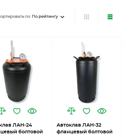
ортировать по
По рейтингу
клав ЛАН-24
Автоклав ЛАН-32
цевый болтовой
фланцевый болтовой