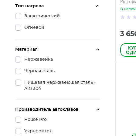
Код тов
Тип нагрева
В налич
Электрический
Огневой
3 65
КУ
Материал
ОДИ
Нержавейка
Черная сталь
Пищевая нержавеющая сталь -
Aisi 304
Производитель автоклавов
House Pro
Укрпромтех