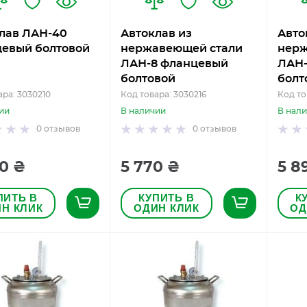
лав ЛАН-40
Автоклав из
Авто
евый болтовой
нержавеющей стали
нерж
ЛАН-8 фланцевый
ЛАН-
болтовой
болт
ара: 3030210
Код товара: 3030216
Код то
ии
В наличии
В нал
0
отзывов
0
отзывов
0 ₴
5 770 ₴
5 8
ПИТЬ В
КУПИТЬ В
К
Н КЛИК
ОДИН КЛИК
ОД