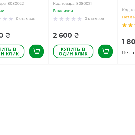
ара: 8080022
Код товара: 8080021
Код то
ии
В наличии
Нет в 
0
отзывов
0
отзывов
0 ₴
2 600 ₴
1 8
ПИТЬ В
КУПИТЬ В
Нет в
Н КЛИК
ОДИН КЛИК