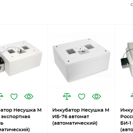
С
атор Несушка М
Инкубатор Несушка М
Инку
 экспортная
ИБ-76 автомат
Росс
ль
(автоматический)
БИ-1 
матический)
(авт