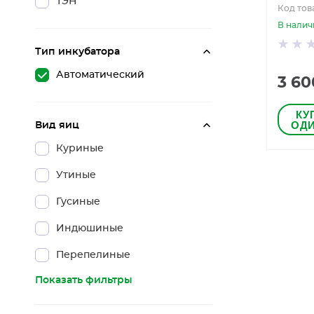
ТЭН
Код тов
В налич
Тип инкубатора
Автоматический
3 60
КУ
ОДИ
Вид яиц
Куриные
Утиные
Гусиные
Индюшиные
Перепелиные
Показать фильтры