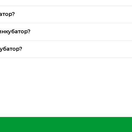
атор?
инкубатор?
убатор?