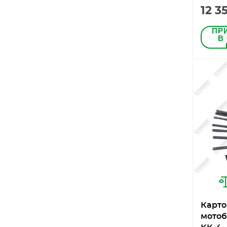
12 3
ПР
В
Карто
мотоб