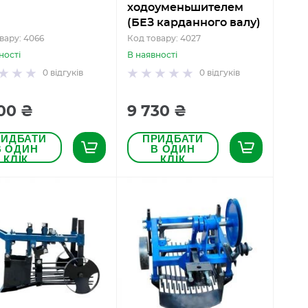
ходоуменьшителем
(БЕЗ карданного валу)
вару: 4066
Код товару: 4027
ності
В наявності
0
відгуків
0
відгуків
200 ₴
9 730 ₴
РИДБАТИ
ПРИДБАТИ
В ОДИН
В ОДИН
КЛІК
КЛІК