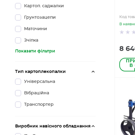
Картоп. саджалки
Код тов
Грунтозацепи
В наявн
Маточини
Зчіпка
8 64
Показати фільтри
ПР
В
Тип картоплекопалки
Універсальна
Вібраційна
Транспортер
Виробник навісного обладнання