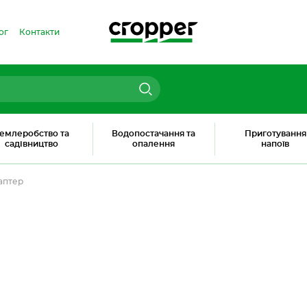
ог
Контакти
емлеробство та
Водопостачання та
Приготування
садівництво
опалення
напоїв
аптер