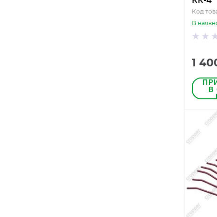
КК-4
Код тов
В наявн
1 40
ПР
В