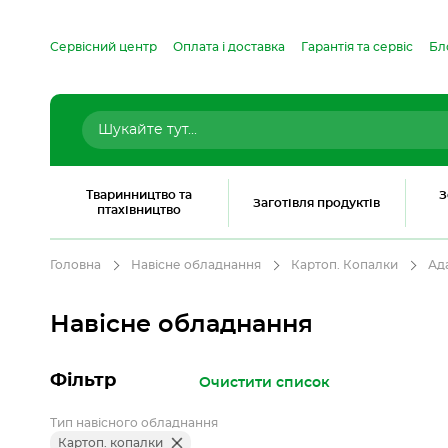
Сервісний центр
Оплата і доставка
Гарантія та сервіс
Бл
Тваринництво та
З
Заготівля продуктів
птахівництво
Головна
Навісне обладнання
Картоп. Копалки
Ад
Навісне обладнання
Фільтр
Очистити список
Тип навісного обладнання
Картоп. копалки