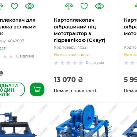
плекопач для
Картоплекопач
Карт
лока великий
вібраційний під
вібр
к
мототрактор з
мото
гідравлікою (Скаут)
ару: 4042007
Код товару: 4022
Код то
ості
Немає в наявності
Немає 
0
відгуків
0
відгуків
₴
13 070 ₴
5 9
ИДБАТИ
 ОДИН
Немає в наявності
Немає
КЛІК