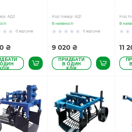
ару: АД2
Код товару: АД1
Код то
ості
В наявності
В наяв
0
відгуків
0
відгуків
0 ₴
9 020 ₴
11 
ИДБАТИ
ПРИДБАТИ
П
 ОДИН
В ОДИН
КЛІК
КЛІК