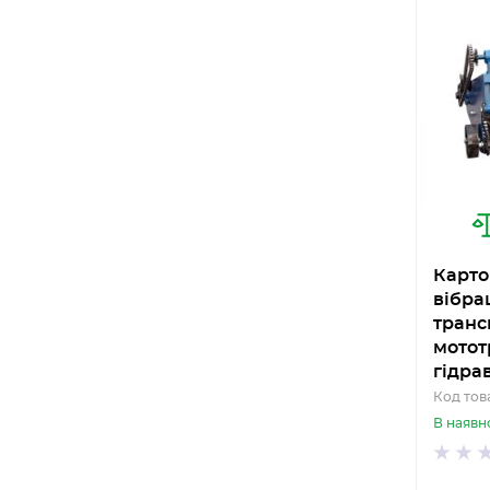
Карто
вібра
транс
мотот
гідра
Код това
В наявн