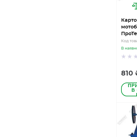
Карто
мотоб
ПроТе
Код тов
В наявн
810 
ПР
В