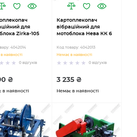
оплекопач
Картоплекопач
аційний для
вібраційний для
блока Zirka-105
мотоблока Нева КК 6
вару: 4042014
Код товару: 4042013
в наявності
Немає в наявності
0
відгуків
0
відгуків
90 ₴
3 235 ₴
 в наявності
Немає в наявності