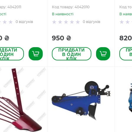
ару: 4042011
Код товару: 4042010
Код то
ості
В наявності
В наяв
0
відгуків
0
відгуків
0 ₴
950 ₴
820
ИДБАТИ
ПРИДБАТИ
П
 ОДИН
В ОДИН
КЛІК
КЛІК