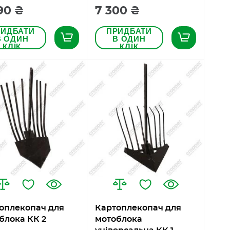
90 ₴
7 300 ₴
РИДБАТИ
ПРИДБАТИ
В ОДИН
В ОДИН
КЛІК
КЛІК
оплекопач для
Картоплекопач для
блока КК 2
мотоблока