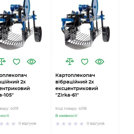
оплекопач
Картоплекопач
аційний 2х
вібраційний 2х
ентриковий
ексцентриковий
a-105"
"Zirka-61"
вару: 4019
Код товару: 4018
ності
В наявності
0
відгуків
0
відгуків