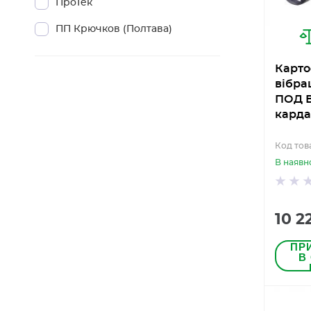
ПроТек
ПП Крючков (Полтава)
Карто
вібра
ПОД В
карда
Код тов
В наявн
10 2
ПР
В