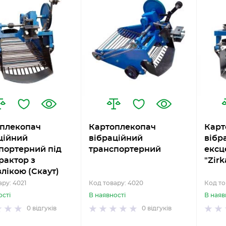
плекопач
Картоплекопач
Карт
ційний
вібраційний
вібр
портерний під
транспортерний
ексц
рактор з
"Zirk
влікою (Скаут)
ру: 4021
Код товару: 4020
Код то
ості
В наявності
В наяв
0
відгуків
0
відгуків