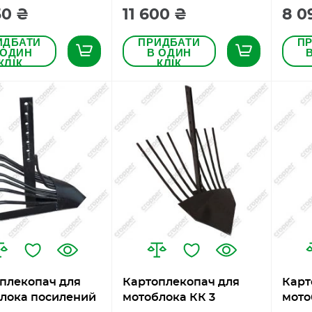
50 ₴
11 600 ₴
8 0
ИДБАТИ
ПРИДБАТИ
П
 ОДИН
В ОДИН
КЛІК
КЛІК
плекопач для
Картоплекопач для
Карт
лока посилений
мотоблока КК 3
мото