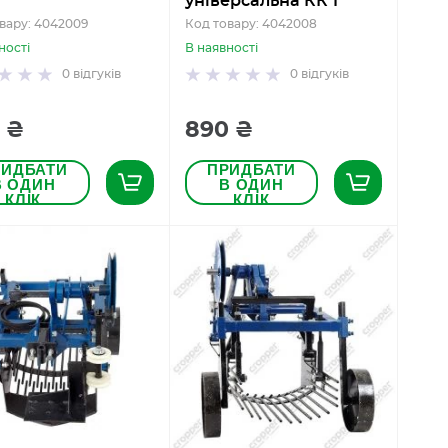
універсальна КК 1
вару: 4042009
Код товару: 4042008
ності
В наявності
0
відгуків
0
відгуків
 ₴
890 ₴
РИДБАТИ
ПРИДБАТИ
В ОДИН
В ОДИН
КЛІК
КЛІК