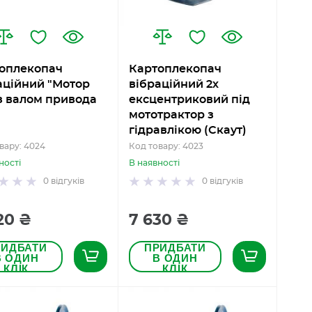
оплекопач
Картоплекопач
аційний "Мотор
вібраційний 2х
 з валом привода
ексцентриковий під
мототрактор з
гідравлікою (Скаут)
вару: 4024
Код товару: 4023
ності
В наявності
0
відгуків
0
відгуків
20 ₴
7 630 ₴
РИДБАТИ
ПРИДБАТИ
В ОДИН
В ОДИН
КЛІК
КЛІК