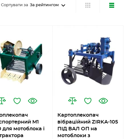
Сортувати за
За рейтингом
оплекопач
Картоплекопач
спортерний М1
вібраційний ZIRKA-105
0 для мотоблока і
ПІД ВАЛ ОП на
трактора
мотоблоки з