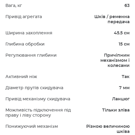
Вага, кг
63
Привід агрегата
Шків / ременна
передача
Ширина захоплення
45.5 см
Глибина обробки
15 см
Регулювання глибини
Причіпним
механізмом і
колесами
Активний ніж
Так
Діаметр прутів cкидувача
7 мм
Привід механізму скидувача
Ланцюг
Можливість підключення під
Тільки зліва
праву і ліву сторону
Понижуючий механізм
Різною величиною
шківа