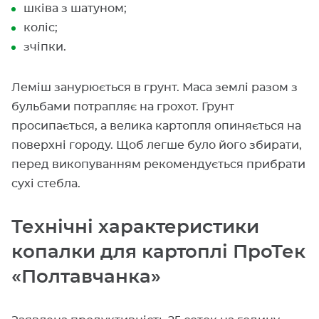
шківа з шатуном;
коліс;
зчіпки.
Леміш занурюється в грунт. Маса землі разом з
бульбами потрапляє на грохот. Грунт
просипається, а велика картопля опиняється на
поверхні городу. Щоб легше було його збирати,
перед викопуванням рекомендується прибрати
сухі стебла.
Технічні характеристики
копалки для картоплі ПроТек
«Полтавчанка»