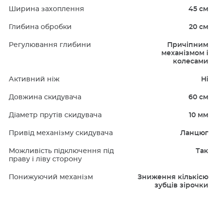
Ширина захоплення
45 см
Глибина обробки
20 см
Регулювання глибини
Причіпним
механізмом і
колесами
Активний ніж
Ні
Довжина скидувача
60 см
Діаметр прутів cкидувача
10 мм
Привід механізму скидувача
Ланцюг
Можливість підключення під
Так
праву і ліву сторону
Понижуючий механізм
Зниження кількісю
зубців зірочки