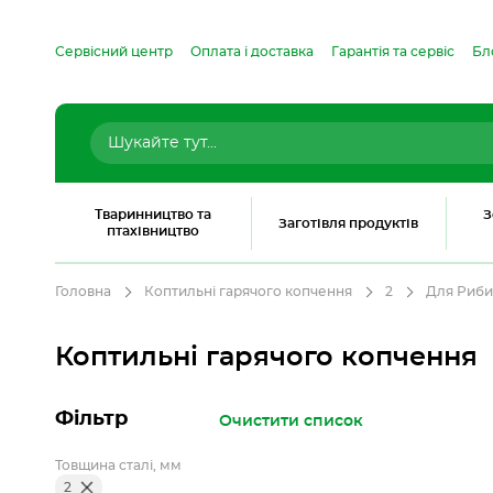
Сервісний центр
Оплата і доставка
Гарантія та сервіс
Бл
Тваринництво та
З
Заготівля продуктів
птахівництво
Головна
Коптильні гарячого копчення
2
Для Риби
Коптильні гарячого копчення
Фільтр
Очистити список
Товщина сталі, мм
2