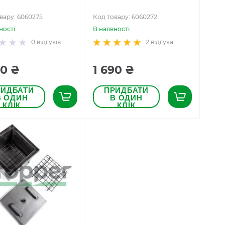
вару: 6060275
Код товару: 6060272
ності
В наявності
0
відгуків
2
відгука
90 ₴
1 690 ₴
РИДБАТИ
ПРИДБАТИ
В ОДИН
В ОДИН
КЛІК
КЛІК