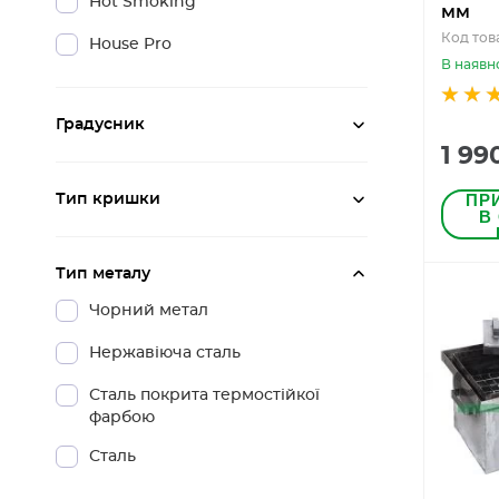
Hot Smoking
мм
Код тов
House Pro
В наявн
Градусник
1 99
ПР
Тип кришки
В
Тип металу
Чорний метал
Нержавіюча сталь
Сталь покрита термостійкої
фарбою
Сталь