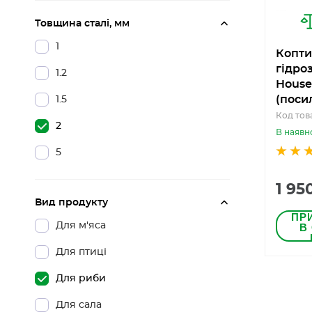
Товщина сталі, мм
1
Копти
гідро
1.2
House
(поси
1.5
Код тов
2
В наявн
5
1 95
Вид продукту
ПР
Для м'яса
В
Для птиці
Для риби
Для сала