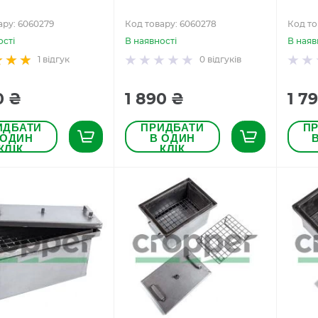
ару: 6060279
Код товару: 6060278
Код то
ості
В наявності
В наяв
1
відгук
0
відгуків
0 ₴
1 890 ₴
1 7
ИДБАТИ
ПРИДБАТИ
П
 ОДИН
В ОДИН
КЛІК
КЛІК