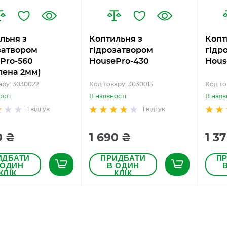
льня з
Коптильня з
Копт
затвором
гідрозатвором
гідр
Pro-560
HousePro-430
Hous
лена 2мм)
ару: 3030022
Код товару: 3030015
Код то
ості
В наявності
В наяв
1
відгук
1
відгук
0 ₴
1 690 ₴
1 3
ИДБАТИ
ПРИДБАТИ
П
 ОДИН
В ОДИН
КЛІК
КЛІК