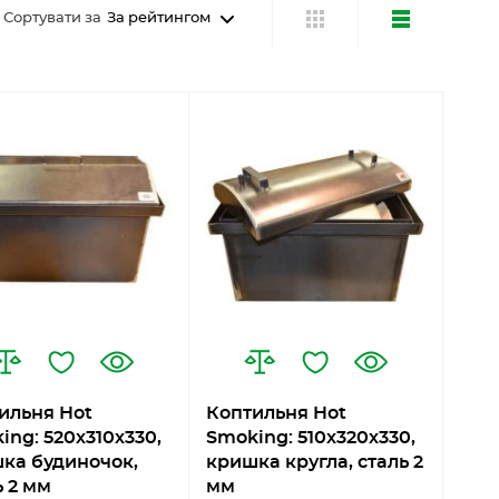
Сортувати за
За рейтингом
ильня Hot
Коптильня Hot
ing: 520х310х330,
Smoking: 510х320х330,
ка будиночок,
кришка кругла, сталь 2
ь 2 мм
мм