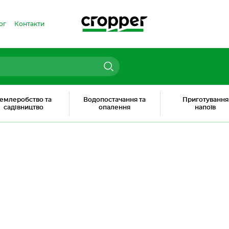
ог
Контакти
емлеробство та
Водопостачання та
Приготування
садівництво
опалення
напоїв