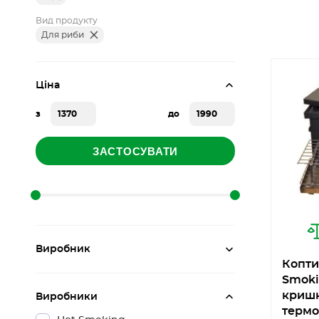
Вид продукту
Для риби
Ціна
з
до
ЗАСТОСУВАТИ
Виробник
Копти
Smoki
кришк
Виробники
термо