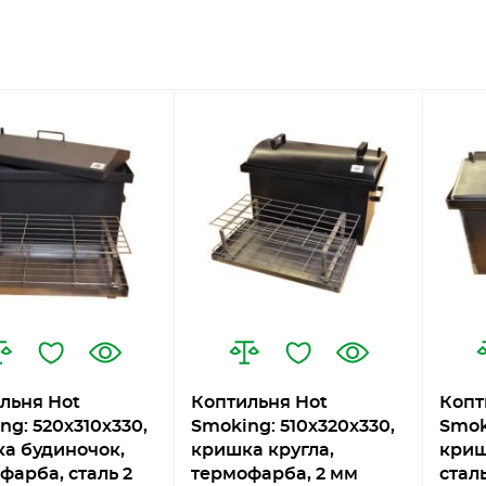
льня Hot
Коптильня Hot
Копт
ng: 520х310х330,
Smoking: 510х320х330,
Smok
а будиночок,
кришка кругла,
криш
фарба, сталь 2
термофарба, 2 мм
стал