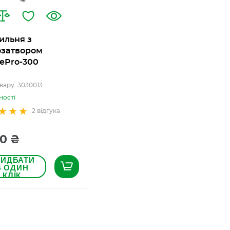
ильня з
озатвором
ePro-300
вару: 3030013
ності
2
відгука
70 ₴
РИДБАТИ
В ОДИН
КЛІК