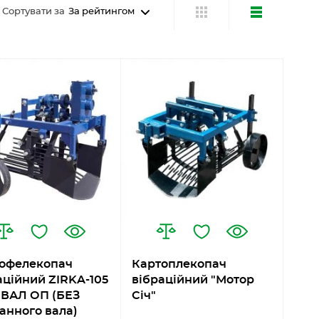
Сортувати за
За рейтингом
офелекопач
Картоплекопач
аційний ZIRKA-105
вібраційний "Мотор
ВАЛ ОП (БЕЗ
Січ"
анного вала)