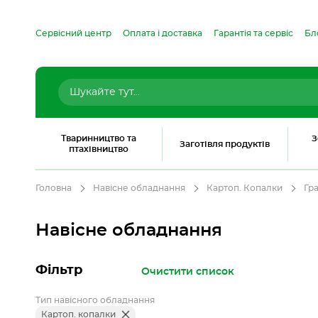
Сервісний центр
Оплата і доставка
Гарантія та сервіс
Бл
Тваринництво та
З
Заготівля продуктів
птахівництво
Головна
Навісне обладнання
Картоп. Копалки
Гра
Навісне обладнання
Фільтр
Очистити список
Тип навісного обладнання
Картоп. копалки