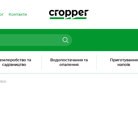
ог
Контакти
емлеробство та
Водопостачання та
Приготування
садівництво
опалення
напоїв
блі