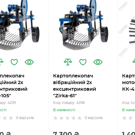
плекопач
Картоплекопач
Карт
ційний 2х
вібраційний 2х
мото
нтриковий
ексцентриковий
КК-4
-105"
"Zirka-61"
ру: 4019
Код товару: 4018
Код то
ості
В наявності
В наяв
0
відгуків
0
відгуків
0 ₴
7 300 ₴
1 4