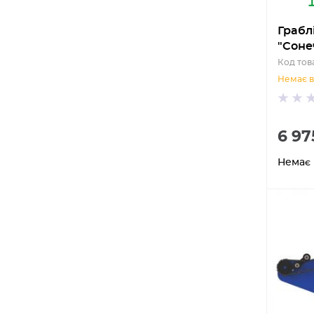
Грабл
"Сонеч
Код това
Немає в
6 97
Немає 