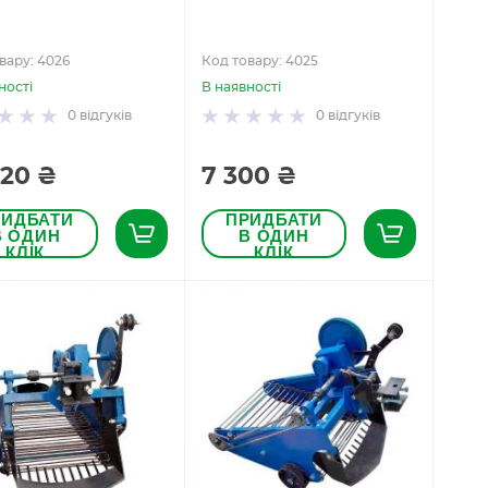
вару: 4026
Код товару: 4025
ності
В наявності
0
відгуків
0
відгуків
220 ₴
7 300 ₴
РИДБАТИ
ПРИДБАТИ
В ОДИН
В ОДИН
КЛІК
КЛІК