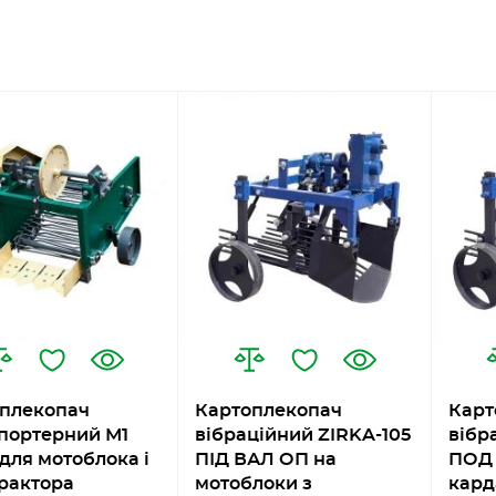
плекопач
Картоплекопач
Карт
портерний М1
вібраційний ZIRKA-105
вібр
 для мотоблока і
ПІД ВАЛ ОП на
ПОД 
рактора
мотоблоки з
кард