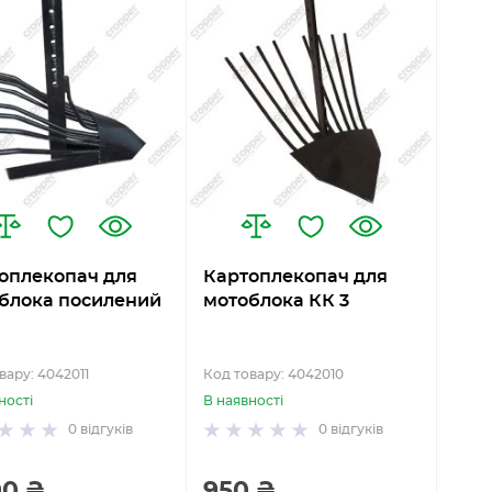
оплекопач для
Картоплекопач для
блока посилений
мотоблока КК 3
вару: 4042011
Код товару: 4042010
ності
В наявності
0
відгуків
0
відгуків
00 ₴
950 ₴