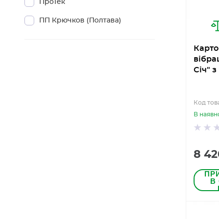
ПроТек
ПП Крючков (Полтава)
Карто
вібра
Січ" 
Код тов
В наявн
8 42
ПР
В