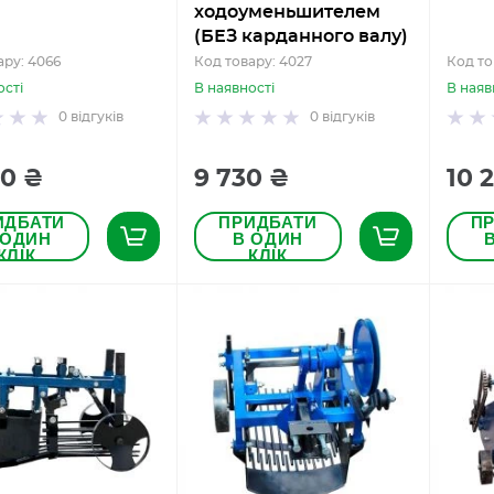
ходоуменьшителем
(БЕЗ карданного валу)
ару: 4066
Код товару: 4027
Код то
ості
В наявності
В наяв
0
відгуків
0
відгуків
00 ₴
9 730 ₴
10 
ИДБАТИ
ПРИДБАТИ
П
 ОДИН
В ОДИН
КЛІК
КЛІК