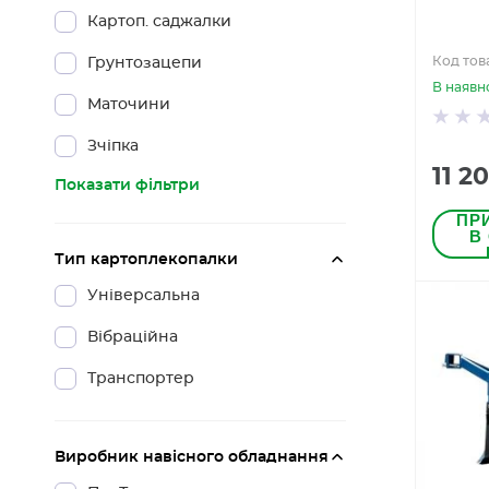
Картоп. саджалки
Код тов
Грунтозацепи
В наявн
Маточини
Зчіпка
11 2
Показати фільтри
ПР
В
Тип картоплекопалки
Універсальна
Вібраційна
Транспортер
Виробник навісного обладнання