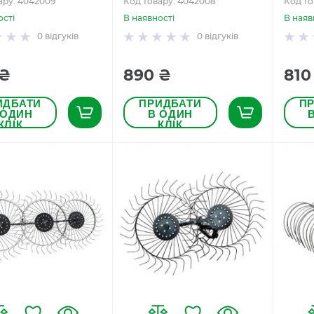
ару: 4042009
Код товару: 4042008
Код то
ості
В наявності
В наяв
0
відгуків
0
відгуків
 ₴
890 ₴
810
ИДБАТИ
ПРИДБАТИ
П
 ОДИН
В ОДИН
КЛІК
КЛІК