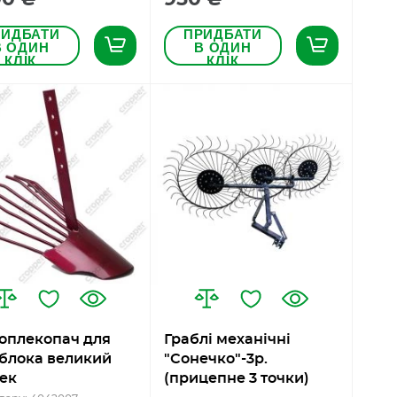
РИДБАТИ
ПРИДБАТИ
В ОДИН
В ОДИН
КЛІК
КЛІК
оплекопач для
Граблі механічні
блока великий
"Сонечко"-3р.
ек
(прицепне 3 точки)