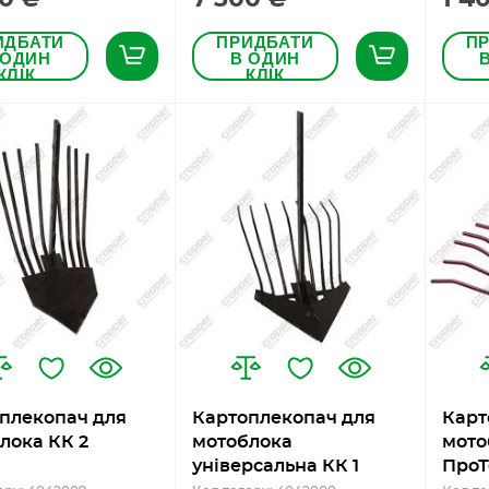
ИДБАТИ
ПРИДБАТИ
П
 ОДИН
В ОДИН
КЛІК
КЛІК
плекопач для
Картоплекопач для
Карт
лока КК 2
мотоблока
мото
універсальна КК 1
ПроТ