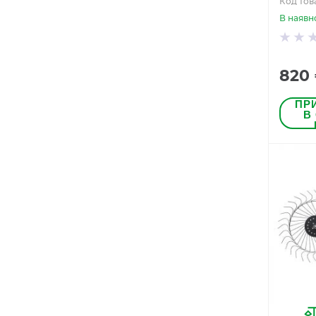
Код тов
В наявн
820
ПР
В