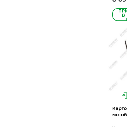
ПР
В
Карто
мотоб