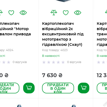
плекопач
Картоплекопач
Карт
ційний "Мотор
вібраційний 2х
вібр
з валом привода
ексцентриковий під
тран
мототрактор з
мото
гідравлікою (Скаут)
гідр
ару: 4024
Код товару: 4023
Код то
ості
В наявності
В наяв
0
відгуків
0
відгуків
0 ₴
7 630 ₴
12 
ИДБАТИ
ПРИДБАТИ
П
 ОДИН
В ОДИН
КЛІК
КЛІК