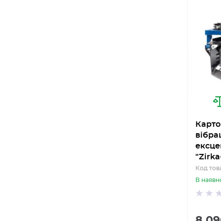
Карто
вібра
ексце
"Zirka
Код това
В наявн
8 09