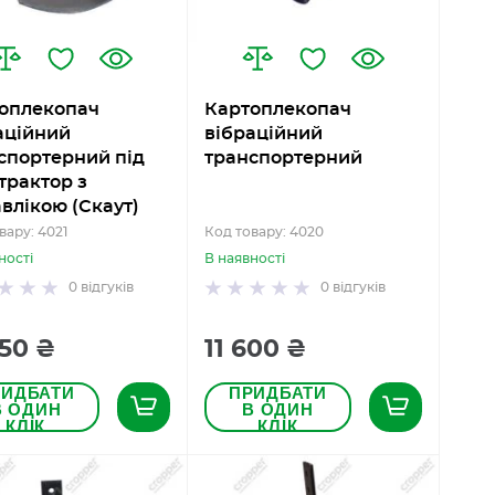
оплекопач
Картоплекопач
аційний
вібраційний
спортерний під
транспортерний
трактор з
авлікою (Скаут)
вару: 4021
Код товару: 4020
ності
В наявності
0
відгуків
0
відгуків
350 ₴
11 600 ₴
РИДБАТИ
ПРИДБАТИ
В ОДИН
В ОДИН
КЛІК
КЛІК