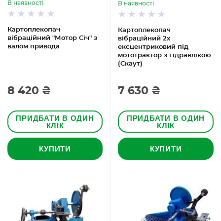
В наявності
В наявності
Картоплекопач
Картоплекопач
вібраційний "Мотор Січ" з
вібраційний 2х
валом привода
ексцентриковий під
мототрактор з гідравлікою
(Скаут)
8 420 ₴
7 630 ₴
ПРИДБАТИ В ОДИН
ПРИДБАТИ В ОДИН
КЛІК
КЛІК
КУПИТИ
КУПИТИ