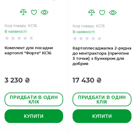
Код товару: КС16
Код товару: КС15
В наявності
В наявності
Комплект для посадки
Картоплесаджалка 2-рядна
картоплі "Форте" КС16
до мінітрактора (причіпне
3 точки) з бункером для
добрив
3 230 ₴
17 430 ₴
ПРИДБАТИ В ОДИН
ПРИДБАТИ В ОДИН
КЛІК
КЛІК
КУПИТИ
КУПИТИ