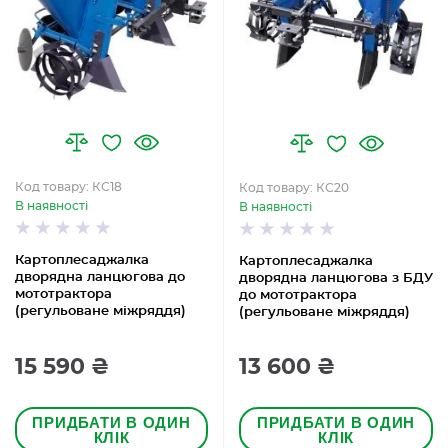
Код товару: КС18
Код товару: КС20
В наявності
В наявності
Картоплесаджалка
Картоплесаджалка
дворядна ланцюгова до
дворядна ланцюгова з БДУ
мототрактора
до мототрактора
(регульоване міжряддя)
(регульоване міжряддя)
15 590 ₴
13 600 ₴
ПРИДБАТИ В ОДИН
ПРИДБАТИ В ОДИН
КЛІК
КЛІК