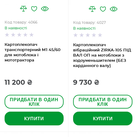
Код товару: 4066
Код товару: 4027
В наявності
В наявності
Картоплекопач
Картоплекопач
транспортерний М1 45/60
вібраційний ZIRKA-105 ПІД
для мотоблока і
ВАЛ ОП на мотоблоки з
мототрактора
ходоуменьшителем (БЕЗ
карданного валу)
11 200 ₴
9 730 ₴
ПРИДБАТИ В ОДИН
ПРИДБАТИ В ОДИН
КЛІК
КЛІК
КУПИТИ
КУПИТИ