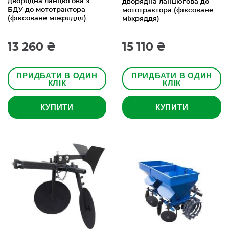
дворядна ланцюгова з
дворядна ланцюгова до
БДУ до мототрактора
мототрактора (фіксоване
(фіксоване міжряддя)
міжряддя)
13 260 ₴
15 110 ₴
ПРИДБАТИ В ОДИН
ПРИДБАТИ В ОДИН
КЛІК
КЛІК
КУПИТИ
КУПИТИ