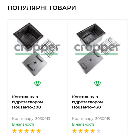
ПОПУЛЯРНІ ТОВАРИ
Коптильня з
Коптильня з
К
гідрозатвором
гідрозатвором
г
HousePro-300
HousePro-430
H
(
Код товару: 3030013
Код товару: 3030015
К
В наявності
В наявності
В