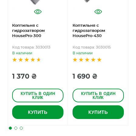
Коптильня с
Коптильня с
К
гидрозатвором
гидрозатвором
г
HousePro-300
HousePro-430
H
(
Код товара: 3030013
Код товара: 3030015
К
В наличии
В наличии
В
1 370 ₴
1 690 ₴
КУПИТЬ В ОДИН
КУПИТЬ В ОДИН
КЛИК
КЛИК
КУПИТЬ
КУПИТЬ