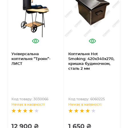
Універсальна
Коптильня Hot
У
коптильня “Троян”-
Smoking: 420х340х270,
к
ЛИСТ
кришка будиночком,
сталь 2 мм
Код товару: 3030066
Код товару: 6060225
К
Немає в наявності
Немає в наявності
Н
12 900 ₴
1 650 ₴