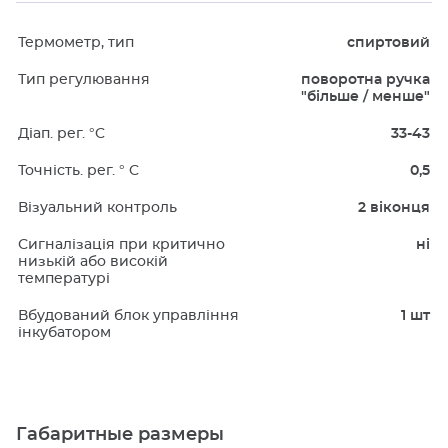
Термометр, тип
спиртовий
Тип регулювання
поворотна ручка
"більше / менше"
Діап. рег. °C
33-43
Точність. рег. ° C
0,5
Візуальний контроль
2 віконця
Сигналізація при критично
ні
низькій або високій
температурі
Вбудований блок управління
1 шт
інкубатором
Габаритные размеры