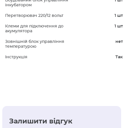
Вбудований блок управління
1 шт
інкубатором
Перетворювач 220/12 вольт
1 шт
Клеми для підключення до
1 шт
акумулятора
Зовнішній блок управління
нет
температурою
Інструкція
Так
Залишити відгук