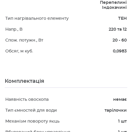
Перепелині
Індокачині
Тип нагрівального елементу
ТЕН
Напр., В
220 та 12
Спож. потужн., Вт
20 - 60
Обсяг, м куб.
0,0983
Комплектація
Наявність овоскопа
немає
Тип ємностей для води
тарілочки
Механізм повороту яєць
1 шт