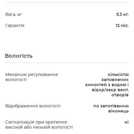
Вага, кг
5.3 кг.
Гарантія
12 міс.
Вологість
Механізм регулювання
кількістю
вологості
заповнених
ємностей з водою і
відкр/закр вент.
отворів
Відображення вологості
по запотіванню
віконець
Сигналізація при критично
ні
високій або низькій вологості