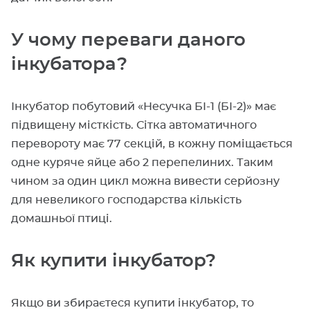
У чому переваги даного
інкубатора?
Інкубатор побутовий «Несучка БІ-1 (БІ-2)» має
підвищену місткість. Сітка автоматичного
перевороту має 77 секцій, в кожну поміщається
одне куряче яйце або 2 перепелиних. Таким
чином за один цикл можна вивести серйозну
для невеликого господарства кількість
домашньої птиці.
Як купити інкубатор?
Якщо ви збираєтеся купити інкубатор, то