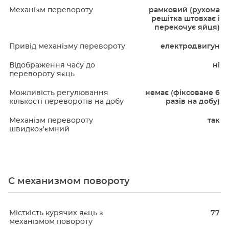
Механізм перевороту
рамковий (рухома
решітка штовхає і
перекочує яйця)
Привід механізму перевороту
електродвигун
Відображення часу до
ні
перевороту яєць
Можливість регулювання
немає (фіксоване 6
кількості переворотів на добу
разів на добу)
Механізм перевороту
так
швидкоз'ємний
С механизмом повороту
Місткість курячих яєць з
77
механізмом повороту