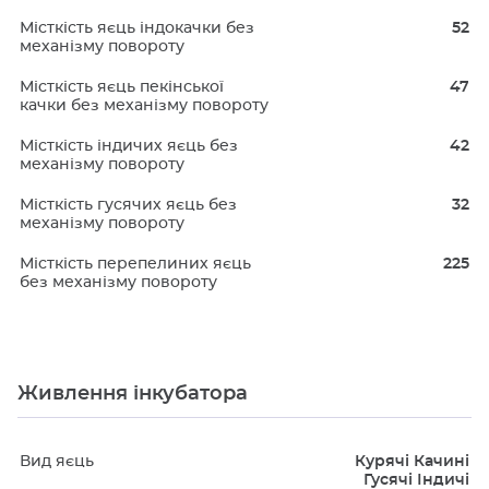
Місткість яєць індокачки без
52
механізму повороту
Місткість яєць пекінської
47
качки без механізму повороту
Місткість індичих яєць без
42
механізму повороту
Місткість гусячих яєць без
32
механізму повороту
Місткість перепелиних яєць
225
без механізму повороту
Живлення інкубатора
Вид яєць
Курячі Качині
Гусячі Індичі