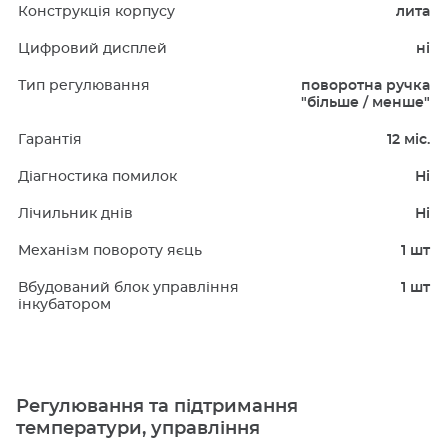
Конструкція корпусу
лита
Цифровий дисплей
ні
Тип регулювання
поворотна ручка
"більше / менше"
Гарантія
12 міс.
Діагностика помилок
Ні
Лічильник днів
Ні
Механізм повороту яєць
1 шт
Вбудований блок управління
1 шт
інкубатором
Регулювання та підтримання
температури, управління