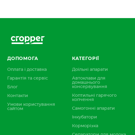
ДОПОМОГА
КАТЕГОРІЇ
Оплата і доставка
Доїльні апарати
Гарантія та сервіс
Автоклави для
домашнього
консервування
Блог
Коптильні гарячого
Контакти
копчення
Умови користування
Самогонні апарати
сайтом
Інкубатори
Корморізка
Сепаратори для молока