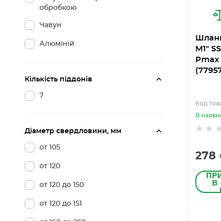
обробкою
Чавун
Шланг
Алюміній
M1" S
Pmax 
(7795
Кількість піддонів
7
Код тов
В наявн
Діаметр свердловини, мм
от 105
278
от 120
ПР
В
от 120 до 150
от 120 до 151