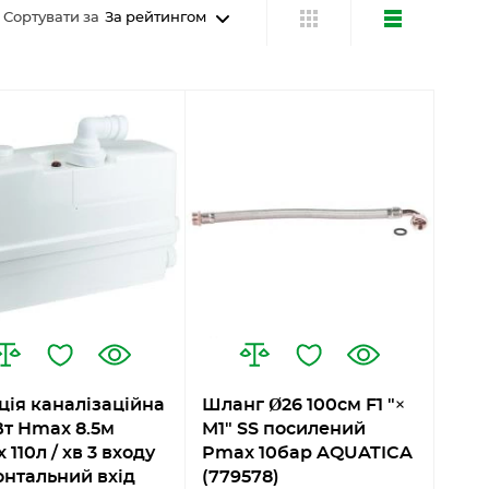
Сортувати за
За рейтингом
ція каналізаційна
Шланг Ø26 100см F1 "×
Вт Hmax 8.5м
M1" SS посилений
110л / хв 3 входу
Pmax 10бар AQUATICA
онтальний вхід
(779578)