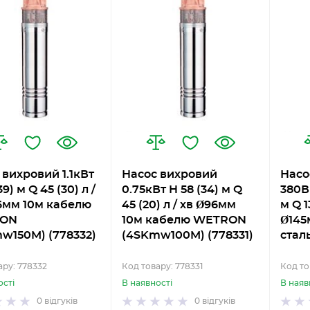
 вихровий 1.1кВт
Насос вихровий
Насо
39) м Q 45 (30) л /
0.75кВт H 58 (34) м Q
380В 
6мм 10м кабелю
45 (20) л / хв Ø96мм
м Q 1
ON
10м кабелю WETRON
Ø145
w150M) (778332)
(4SKmw100M) (778331)
стал
ару: 778332
Код товару: 778331
Код то
ості
В наявності
В наяв
0
відгуків
0
відгуків