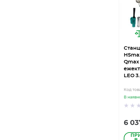
Станц
HSmax
Qmax 
ежект
LEO 3.
Код тов
В наявн
6 03
ПР
В