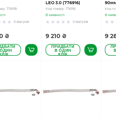
LEO 3.0 (776916)
90мм
ру: 776918
Код товару: 776916
Код то
ості
В наявності
В наяв
0
відгуків
0
відгуків
0 ₴
9 210 ₴
9 2
ИДБАТИ
ПРИДБАТИ
П
 ОДИН
В ОДИН
КЛІК
КЛІК