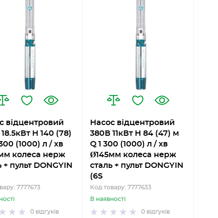
с відцентровий
Насос відцентровий
18.5кВт H 140 (78)
380В 11кВт H 84 (47) м
300 (1000) л / хв
Q 1 300 (1000) л / хв
мм колеса нерж
Ø145мм колеса нерж
ь + пульт DONGYIN
сталь + пульт DONGYIN
(6S
вару: 7777673
Код товару: 7777633
ності
В наявності
0
відгуків
0
відгуків