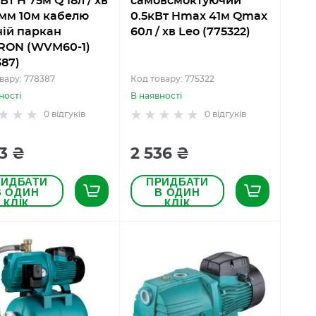
Вт H 75м Q 18л / хв
самовсмоктуючий
мм 10м кабелю
0.5кВт Hmax 41м Qmax
ій паркан
60л / хв Leo (775322)
ON (WVM60-1)
387)
вару: 778387
Код товару: 775322
ності
В наявності
0
відгуків
0
відгуків
23 ₴
2 536 ₴
РИДБАТИ
ПРИДБАТИ
В ОДИН
В ОДИН
КЛІК
КЛІК