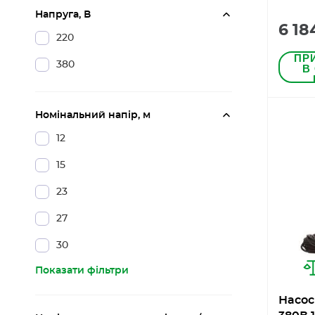
Напруга, В
6 18
220
ПР
380
В
Номінальний напір, м
12
15
23
27
30
Показати фільтри
Насос