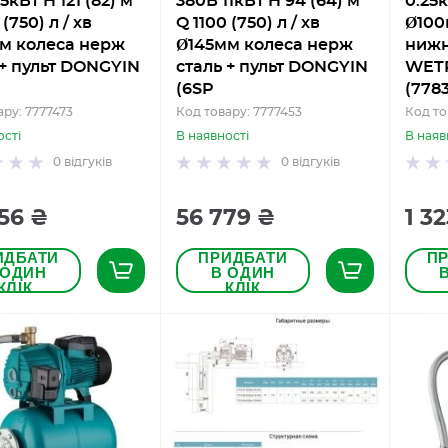
5кВт H 121 (82) м
380В 11кВт H 94 (64) м
0.25к
 (750) л / хв
Q 1100 (750) л / хв
Ø100
м колеса нерж
Ø145мм колеса нерж
нижн
 + пульт DONGYIN
сталь + пульт DONGYIN
WETR
(6SP
(778
ару: 7777473
Код товару: 7777453
Код то
ості
В наявності
В наяв
0
відгуків
0
відгуків
56 ₴
56 779 ₴
1 3
ИДБАТИ
ПРИДБАТИ
П
 ОДИН
В ОДИН
КЛІК
КЛІК