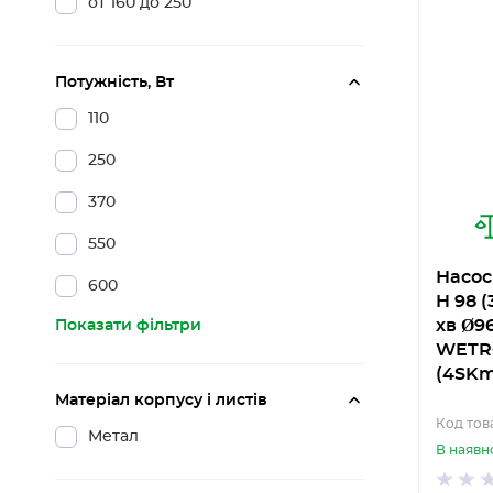
от 160 до 250
Потужність, Вт
110
250
370
550
Насос
600
H 98 (
хв Ø9
Показати фільтри
WETR
(4SKm
Матеріал корпусу і листів
Код тов
Метал
В наявн