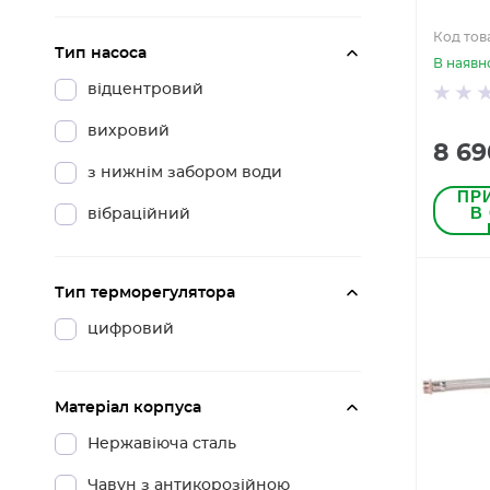
Код това
Тип насоса
В наявн
відцентровий
вихровий
8 69
з нижнім забором води
ПР
В
вібраційний
Тип терморегулятора
цифровий
Матеріал корпуса
Нержавіюча сталь
Чавун з антикорозійною