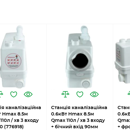
ія каналізаційна
Станція каналізаційна
Стан
т Hmax 8.5м
0.6кВт Hmax 8.5м
0.6к
10л / хв 3 входу
Qmax 110л / хв 3 входу
Qmax 
0 (776918)
+ бічний вхід 90мм
+ фр