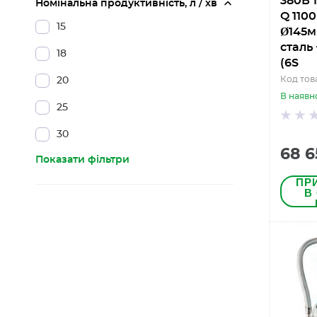
380В 1
Номінальна продуктивність, л / хв
Q 1100
15
Ø145м
сталь
18
(6S
Код тов
20
В наявн
25
30
68 6
Показати фільтри
ПР
В