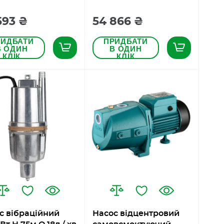
593 ₴
54 866 ₴
РИДБАТИ
ПРИДБАТИ
В ОДИН
В ОДИН
КЛІК
КЛІК
с вібраційний
Насос відцентровий