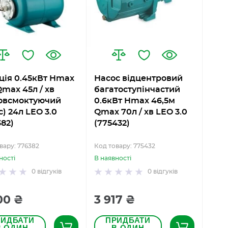
ція 0.45кВт Hmax
Насос відцентровий
Qmax 45л / хв
багатоступінчастий
овсмоктуючий
0.6кВт Hmax 46,5м
) 24л LEO 3.0
Qmax 70л / хв LEO 3.0
382)
(775432)
вару: 776382
Код товару: 775432
ності
В наявності
0
відгуків
0
відгуків
00 ₴
3 917 ₴
РИДБАТИ
ПРИДБАТИ
В ОДИН
В ОДИН