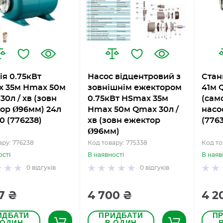
ія 0.75кВт
Насос відцентровий з
Стан
 35м Hmax 50м
зовнішнім ежектором
41м 
30л / хв (зовн
0.75кВт HSmax 35м
(сам
ор Ø96мм) 24л
Hmax 50м Qmax 30л /
насос
0 (776238)
хв (зовн ежектор
(776
Ø96мм)
ару: 776238
Код товару: 775338
Код то
ості
В наявності
В наяв
0
відгуків
0
відгуків
7 ₴
4 700 ₴
4 2
ИДБАТИ
ПРИДБАТИ
П
 ОДИН
В ОДИН