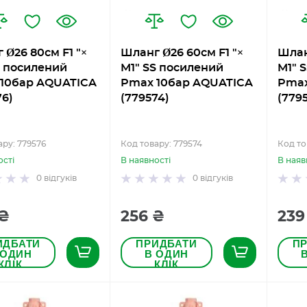
 Ø26 80см F1 "×
Шланг Ø26 60см F1 "×
Шлан
S посилений
M1" SS посилений
M1" 
10бар AQUATICA
Pmax 10бар AQUATICA
Pmax
76)
(779574)
(779
ару: 779576
Код товару: 779574
Код то
ості
В наявності
В наяв
0
відгуків
0
відгуків
 ₴
256 ₴
239
ИДБАТИ
ПРИДБАТИ
П
 ОДИН
В ОДИН
КЛІК
КЛІК