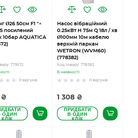
г Ø26 50см F1 "×
Насос вібраційний
SS посилений
0.25кВт H 75м Q 18л / хв
 10бар AQUATICA
Ø100мм 10м кабелю
572)
верхній паркан
WETRON (WVM60)
(778382)
вару: 779572
Код товару: 778382
ності
В наявності
0
відгуків
0
відгуків
 ₴
1 308 ₴
РИДБАТИ
ПРИДБАТИ
В ОДИН
В ОДИН
КЛІК
КЛІК