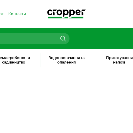
ог
Контакти
емлеробство та
Водопостачання та
Приготування
садівництво
опалення
напоїв