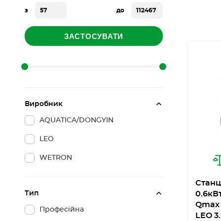
з
до
ЗАСТОСУВАТИ
Виробник
AQUATICA/DONGYIN
LEO
WETRON
Станц
Тип
0.6кВ
Qmax 1
Професійна
LEO 3.