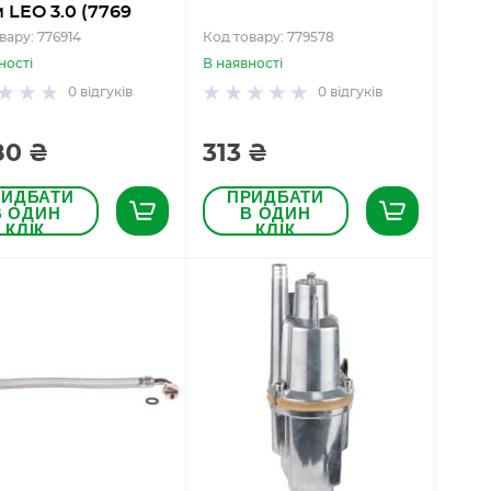
 LEO 3.0 (7769
вару: 776914
Код товару: 779578
ності
В наявності
0
відгуків
0
відгуків
80 ₴
313 ₴
РИДБАТИ
ПРИДБАТИ
В ОДИН
В ОДИН
КЛІК
КЛІК