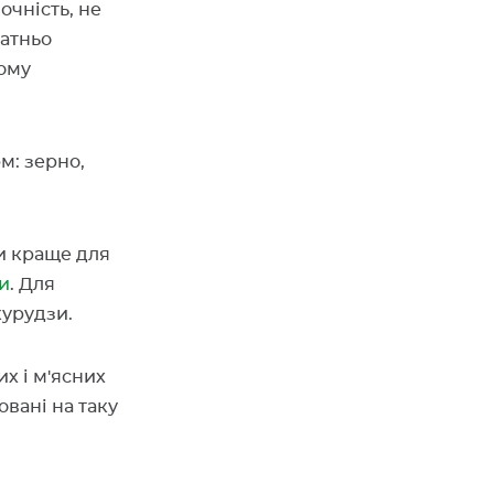
очність, не
татньо
ьому
м: зерно,
ки краще для
и
. Для
курудзи.
х і м'ясних
овані на таку