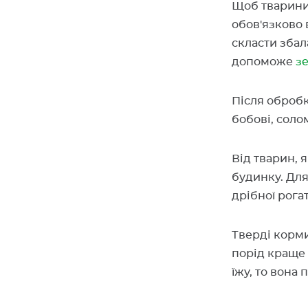
Щоб тварини 
обов'язково 
скласти збал
допоможе
з
Після обробк
бобові, солом
Від тварин, 
будинку. Для
дрібної рога
Тверді корми
порід краще 
їжу, то вона