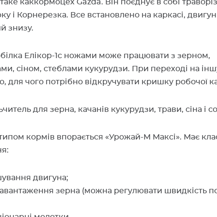
таке каккормоцех Gazda. Він поєднує в собі траворіз
у і Корнерезка. Все встановлено на каркасі, двигун
й знизу.
білка Елікор-1с ножами може працювати з зерном,
и, сіном, стеблами кукурудзи. При переході на ін
о, для чого потрібно відкручувати кришку робочої к
итель для зерна, качанів кукурудзи, трави, сіна і 
типом кормів впорається «Урожай-М Максі». Має кл
я:
шування двигуна;
авантаження зерна (можна регулювати швидкість по