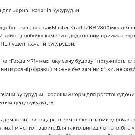
для зерна і качанів кукурудзи
дрібнювачі, такі какMaster Kraft IZKB 2800імеют б
У кришці робочої камери є додатковий приймач, як
НЕ лущені качани кукурудзи.
а «Газда М71» має таку саму будову і потужність, ал
інити розмір фракції можна без заміни сітки, не ро
ачани кукурудзи - хороший корм для рогатої худоби
и очищену кукурудзу.
ь домашніх господарств комплексні: в них одночас
них і м'ясних тварин. Для таких випадків потрібно 