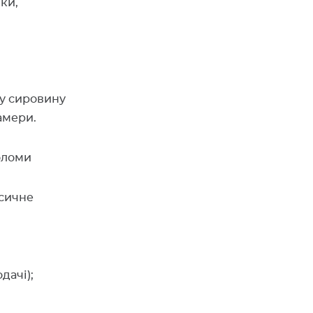
ки,
шу сировину
амери.
соломи
асичне
дачі);