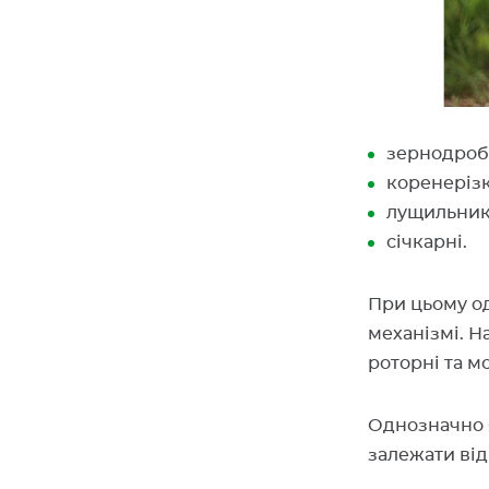
зернодроб
коренерізк
лущильник
січкарні.
При цьому од
механізмі. Н
роторні та м
Однозначно я
залежати від