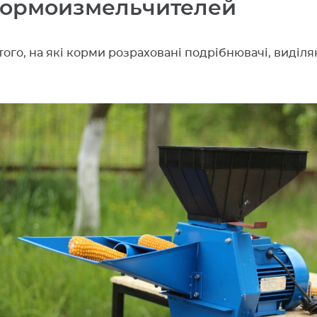
кормоизмельчителей
того, на які корми розраховані подрібнювачі, виділяю