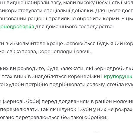
швидше набирали вагу, мали високу несучість і мол
використовувати спеціальні добавки. Для цього дос
ансований раціон і правильно обробити корми. У ц
ернодробарка
для домашнього господарства.
и в измельчителе краще засвоюється будь-який кор
а, свіжа трава, коренеплоди і овочі.
яких ви розводите, буде залежати, які зернодробил
 птахівників знадобляться коренерізки і
крупорушк
тої худоби потрібно подрібнювати солому, стебла ку
 (зернові, боби) перед додаванням в раціон молочни
перемелювати. Так як шлунок і зуби у них не розрах
 погано перетравлюється без такої обробки.