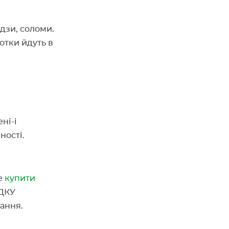
удзи, соломи.
отки йдуть в
ні-і
ності.
те
купити
 ДКУ
нання.