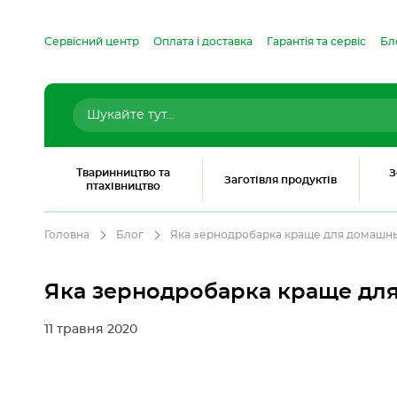
Сервісний центр
Оплата і доставка
Гарантія та сервіс
Бл
Тваринництво та
З
Заготівля продуктів
птахівництво
Головна
Блог
Яка зернодробарка краще для домашнь
Яка зернодробарка краще для
11 травня 2020