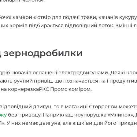
аціонарні молотки.
очої камери є отвір для подачі трави, качанів кукур
их кормів підбирається відповідний лоток. Змінні л
д зернодробилки
дрібнювачів оснащені електродвигунами. Деякі коре
ають ручний привід, що позначається на і продуктив
чна корнерезкаРКС Промс коміром.
 відповідний двигун, то в магазині Cropper ви може
рку
без приводу. Наприклад, крупорушка «Млинок»,
». У них немає двигуна, але є шківи для його приєд