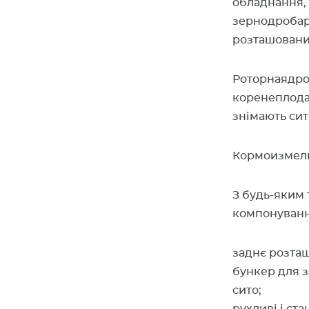
обладнання, 
зернодробарк
розташовани
Роторнаядро
коренеплодам
знімають сит
Кормоизмельч
З будь-яким 
компонуванн
заднє розта
бункер для з
сито;