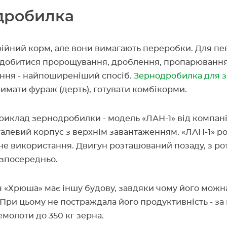
дробилка
рійний корм, але вони вимагають переробки. Для пе
адобитися пророщування, дроблення, пропарювання
ня - найпоширеніший спосіб.
Зернодробилка для 
имати фураж (дерть), готувати комбікорми.
риклад зернодробилки - модель «ЛАН-1» від компані
талевий корпус з верхнім завантаженням. «ЛАН-1» р
не використання. Двигун розташований позаду, з р
езпосередньо.
 «Хрюша» має іншу будову, завдяки чому його можн
При цьому не постраждала його продуктивність - за 
молоти до 350 кг зерна.