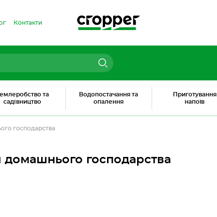
ог
Контакти
емлеробство та
Водопостачання та
Приготування
садівництво
опалення
напоїв
ого господарства
 домашнього господарства