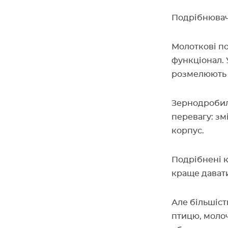
Подрібнювач 
Молоткові по
функціонал. 
розмелюють 
Зернодробилк
перевагу: зм
корпус.
Подрібнені к
краще дават
Але більшіст
птицю, молоч