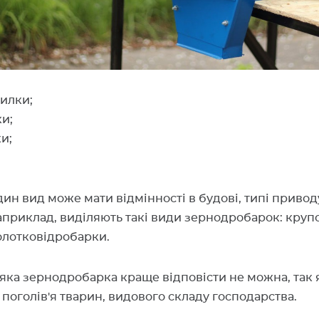
илки;
и;
и;
ин вид може мати відмінності в будові, типі привод
априклад, виділяють такі види зернодробарок: круп
олотковідробарки.
ка зернодробарка краще відповісти не можна, так 
 поголів'я тварин, видового складу господарства.