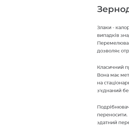
Зерно
Злаки - кало
випадків зн
Перемелюван
дозволяє отр
Класичний п
Вона має ме
на стаціонар
з'єднаний б
Подрібнювач
переносити. 
здатний пере