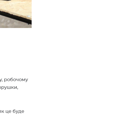
у, робочому
орушки,
як це буде