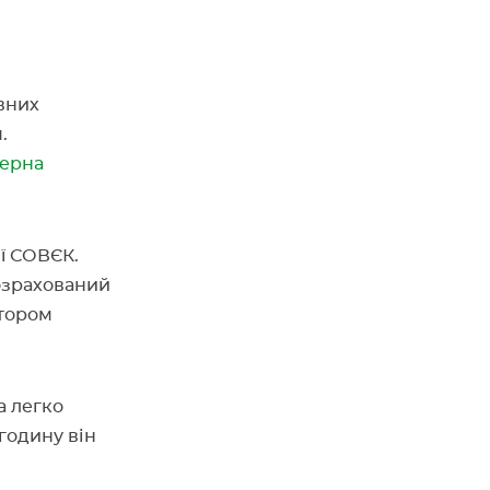
вних
.
зерна
ї СОВЄК.
озрахований
отором
а легко
годину він