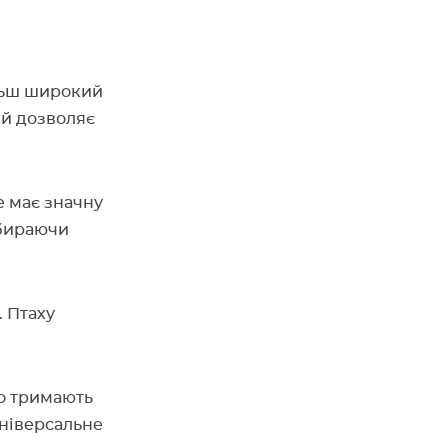
ільш широкий
ий дозволяє
е має значну
збираючи
. Птаху
но тримають
універсальне