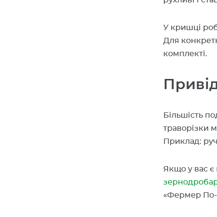
рухливі і ст
У кришці роб
Для конкретн
комплекті.
Приві
Більшість по
траворізки м
Приклад: ру
Якщо у вас є
зернодроба
«Фермер По-1