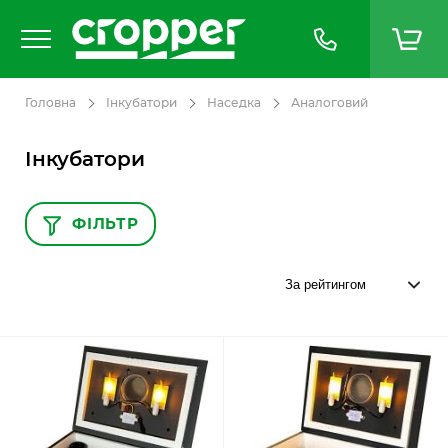
Головна
Інкубатори
Наседка
Аналоговий
Інкубатори
ФІЛЬТР