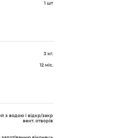
1 шт
3 кг.
12 міс.
й з водою і відкр/закр
вент. отворів
 запотіванню віконець