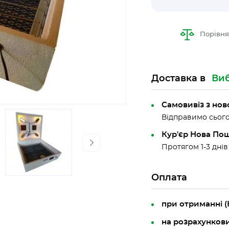
Порівня
Доставка в
Виб
Самовивіз з но
Відправимо сього
Кур'єр Нова По
Протягом 1-3 днів
Оплата
при отриманні 
на розрахунков