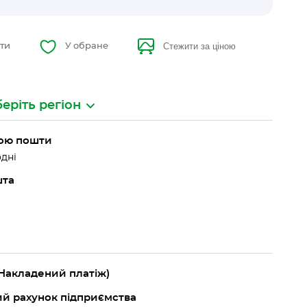
Стежити за ціною
ти
У обране
еріть регіон
вою пошти
дні
шта
(Накладений платіж)
ий рахунок підприємства