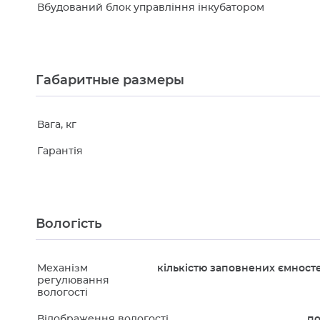
Вбудований блок управління інкубатором
Габаритные размеры
Вага, кг
Гарантія
Вологість
Механізм
кількістю заповнених ємносте
регулювання
вологості
Відображення вологості
по