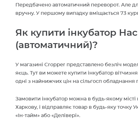
Передбачено автоматичний переворот. Але дл
вручну. У першому випадку вміщається 73 куряч
Як купити інкубатор Насі
(автоматичний)?
У магазині Cropper представлено безліч мод
яєць. Тут ви можете купити інкубатор вітчизн
одні з найнижчих цін на сільгосп обладнання п
Замовити інкубатор можна в будь-якому місті 
Харкову, і відправляє товар в будь-яку точку 
«Ін-тайм» або «Делівері».