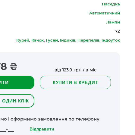
Наседка
Автоматичний
Лампи
72
Курей
,
Качок
,
Гусей
,
Індиків
,
Перепелів
,
Індоуток
78 ₴
від 123.9 грн / в міс
ИТИ
КУПИТИ В КРЕДИТ
 ОДИН КЛІК
мо і оформимо замовлення по телефону
Відправити