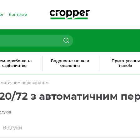
ог
Контакти
емлеробство та
Водопостачання та
Приготування
садівництво
опалення
напоїв
втоматичним переворотом
120/72 з автоматичним п
дгуків
Відгуки