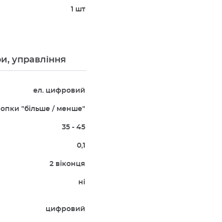
1 шт
и, управління
ел. цифровий
опки "більше / менше"
35 - 45
0,1
2 віконця
ні
цифровий