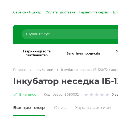
Сервісний центр
Оплата і доставка
Гарантія та сервіс
Бл
Тваринництво та
З
Заготівля продуктів
птахівництво
Головна
Інкубатори
Інкубатор неседка ІБ-120/72 з а
Інкубатор неседка ІБ-
В наявності
Код товару:
8080032
0
ві
Все про товар
Опис
Характеристики