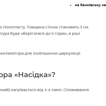
на банківську к
о пінопласту. Товщина стінок становить 3 см.
ура буде зберігатися до 5 годин, в разі
ентилятора для поліпшення циркуляції
ора «Насідка»?
чний) нагрівається від 4-х ламп. Споживання