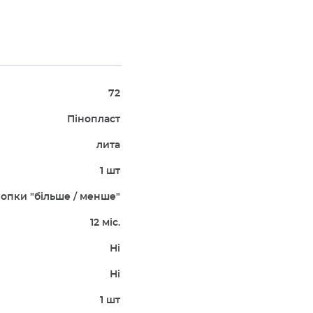
72
Пінопласт
лита
1 шт
опки "більше / менше"
12 міс.
Ні
Ні
1 шт