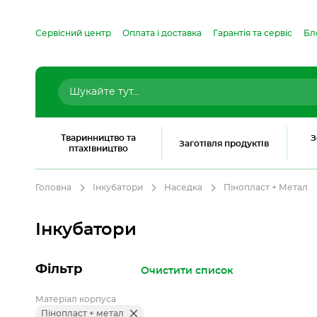
Сервісний центр
Оплата і доставка
Гарантія та сервіс
Бл
Тваринництво та
З
Заготівля продуктів
птахівництво
Головна
Інкубатори
Наседка
Пінопласт + Метал
Інкубатори
Фільтр
Очистити список
Матеріал корпуса
Пінопласт + метал