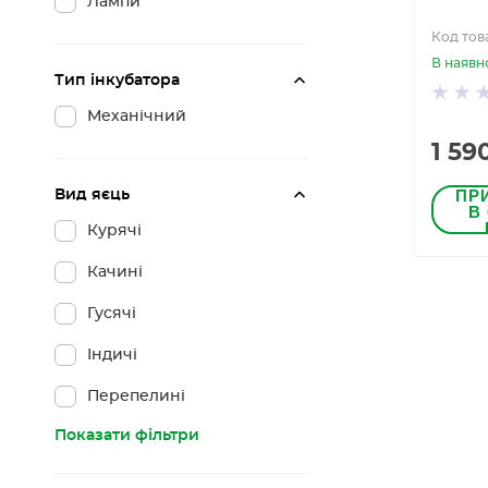
Лампи
Код тов
В наявн
Тип інкубатора
Механічний
1 59
ПР
Вид яєць
В
Курячі
Качині
Гусячі
Індичі
Перепелині
Показати фільтри