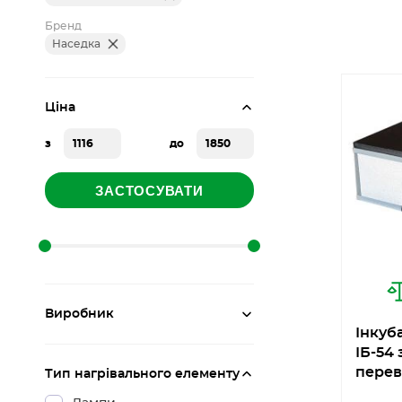
Бренд
Наседка
Ціна
з
до
ЗАСТОСУВАТИ
Виробник
Інкуб
ІБ-54
перев
Тип нагрівального елементу