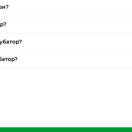
ри?
ор?
убатор?
батор?