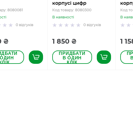
корпусі цифр
корп
ару: 8080081
Код товару: 8080300
Код то
ості
В наявності
В наяв
0
відгуків
0
відгуків
0 ₴
1 850 ₴
1 15
ИДБАТИ
ПРИДБАТИ
П
 ОДИН
В ОДИН
КЛІК
КЛІК