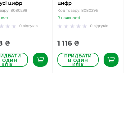
усі цифр
цифр
вару: 8080298
Код товару: 8080296
ності
В наявності
0
відгуків
0
відгуків
8 ₴
1 116 ₴
РИДБАТИ
ПРИДБАТИ
В ОДИН
В ОДИН
КЛІК
КЛІК