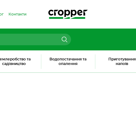
ог
Контакти
емлеробство та
Водопостачання та
Приготування
садівництво
опалення
напоїв