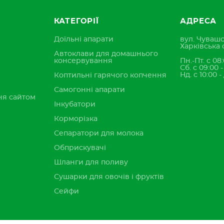
КАТЕГОРІЇ
АДРЕСА
Доїльні апарати
вул. Чувашс
Харківська 
Автоклави для домашнього
консервування
Пн.-Пт. с 08:
Сб. с 09:00 
Нд. с 10:00 -
Коптильні гарячого копчення
Самогонні апарати
ня сайтом
Інкубатори
Корморізка
Сепаратори для молока
Обприскувачі
Шланги для поливу
Сушарки для овочів і фруктів
Сейфи