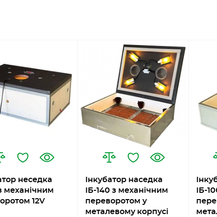
атор неседка
Інкубатор наседка
Інку
 з механічним
ІБ-140 з механічним
ІБ-1
оротом 12V
переворотом у
пере
металевому корпусі
мета