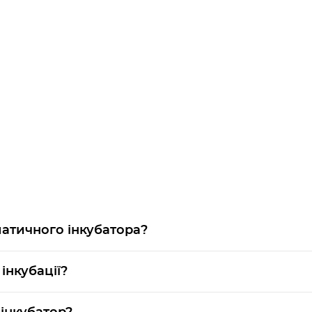
матичного інкубатора?
інкубації?