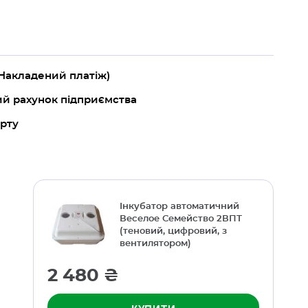
(Накладений платіж)
ий рахунок підприємства
арту
Інкубатор автоматичний
Веселое Семейство 2ВПТ
(теновий, цифровий, з
вентилятором)
2 480 ₴