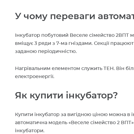
У чому переваги автома
Інкубатор побутовий Веселе сімейство 2ВПТ має
вміщує 3 ряди з 7-ма гніздами. Секції працюю
заданою періодичністю.
Нагрівальним елементом служить ТЕН. Він біл
електроенергії.
Як купити інкубатор?
Купити інкубатор за вигідною ціною можна в і
автоматична модель «Веселе сімейство 2 ВПТ», і
інкубатори.