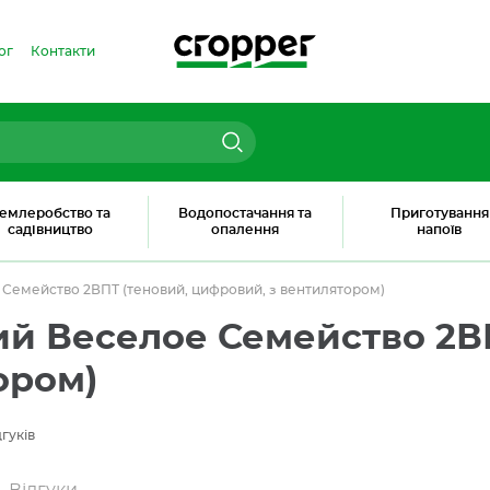
ог
Контакти
емлеробство та
Водопостачання та
Приготування
садівництво
опалення
напоїв
 Семейство 2ВПТ (теновий, цифровий, з вентилятором)
ий Веселое Семейство 2В
ором)
дгуків