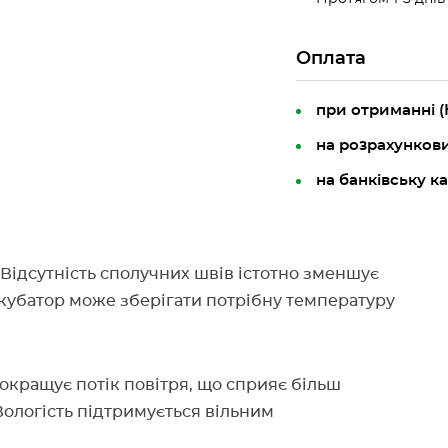
Оплата
при отриманні 
на розрахунков
на банківську к
 Відсутність сполучних швів істотно зменшує
інкубатор може зберігати потрібну температуру
окращує потік повітря, що сприяє більш
Вологість підтримується вільним