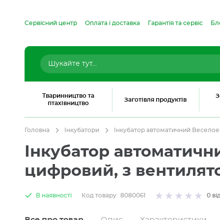
Сервісний центр
Оплата і доставка
Гарантія та сервіс
Бл
Тваринництво та
З
Заготівля продуктів
птахівництво
Головна
Інкубатори
Інкубатор автоматичний Веселое
Інкубатор автоматичн
цифровий, з вентилят
В наявності
Код товару:
8080061
0
ві