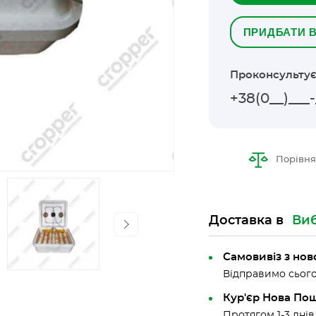
ПРИДБАТИ В
Проконсультує
Порівня
Доставка в
Виб
Самовивіз з но
Відправимо сього
Кур'єр Нова По
Протягом 1-3 днів