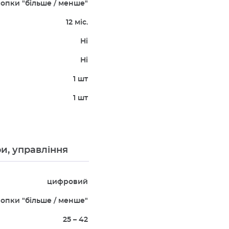
опки "більше / менше"
12 міс.
Ні
Ні
1 шт
1 шт
и, управління
цифровий
опки "більше / менше"
25 – 42