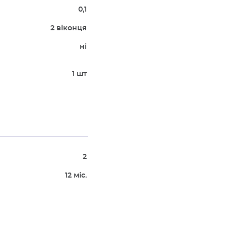
0,1
2 віконця
ні
1 шт
2
12 міс.