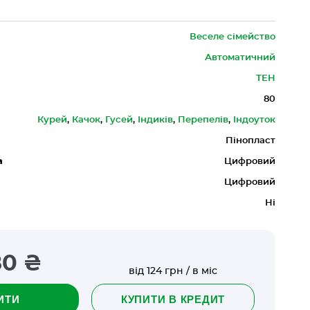
Веселе сімейство
Автоматичний
ТЕН
80
Курей
,
Качок
,
Гусей
,
Індиків
,
Перепелів
,
Індоуток
Пінопласт
а
Цифровий
Цифровий
Ні
80 ₴
від 124 грн / в міс
ИТИ
КУПИТИ В КРЕДИТ