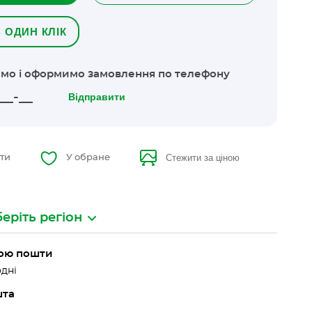
 ОДИН КЛІК
мо і оформимо замовлення по телефону
Відправити
Стежити за ціною
ти
У обране
еріть регіон
вою пошти
дні
шта