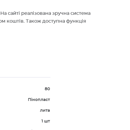
На сайті реалізована зручна система
ом коштів. Також доступна функція
80
Пінопласт
лита
1 шт