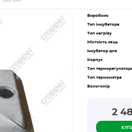
Відгуки
Виробник
Тип інкубатора
Тип нагріву
Місткість яєць
Інкубатор для
Корпус
Тип терморегулятор
Тип термометра
Вологомір
2 4
КУП