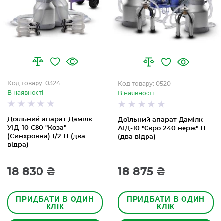
Код товару: 0324
Код товару: 0520
В наявності
В наявності
Доїльний апарат Дамілк
Доїльний апарат Дамілк
УІД-10 С80 "Коза"
АІД-10 "Євро 240 нерж" Н
(Синхронна) 1/2 Н (два
(два відра)
відра)
18 830 ₴
18 875 ₴
ПРИДБАТИ В ОДИН
ПРИДБАТИ В ОДИН
КЛІК
КЛІК