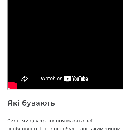
Які бувають
Системи для зрошення мають свої
особливості. Городні побудовані таким чином,