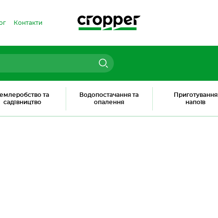
ог
Контакти
емлеробство та
Водопостачання та
Приготування
садівництво
опалення
напоїв