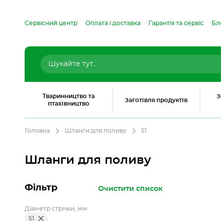
Сервісний центр
Оплата і доставка
Гарантія та сервіс
Бл
Тваринництво та
З
Заготівля продуктів
птахівництво
Головна
Шланги для поливу
51
Шланги для поливу
Фільтр
Очистити список
Діаметр стрічки, мм
51