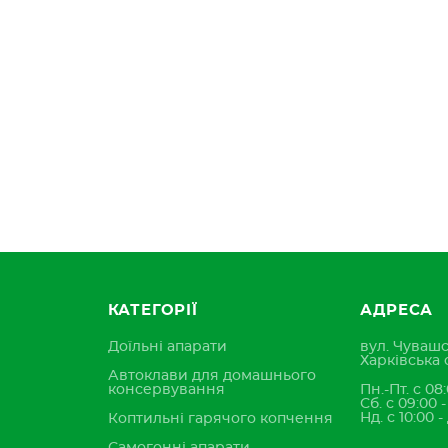
КАТЕГОРІЇ
АДРЕСА
Доїльні апарати
вул. Чувашс
Харківська 
Автоклави для домашнього
консервування
Пн.-Пт. с 08:
Сб. с 09:00 
Нд. с 10:00 -
Коптильні гарячого копчення