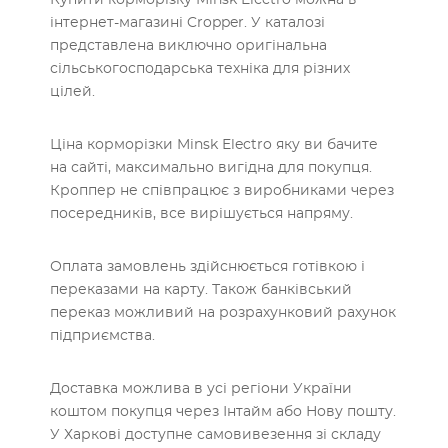
Купити корморізку Minsk Electro можна в
інтернет-магазині Cropper. У каталозі
представлена виключно оригінальна
сільськогосподарська техніка для різних
цілей.
Ціна корморізки Minsk Electro яку ви бачите
на сайті, максимально вигідна для покупця.
Кроппер не співпрацює з виробниками через
посередників, все вирішується напряму.
Оплата замовлень здійснюється готівкою і
переказами на карту. Також банківський
переказ можливий на розрахунковий рахунок
підприємства.
Доставка можлива в усі регіони України
коштом покупця через Інтайм або Нову пошту.
У Харкові доступне самовивезення зі складу