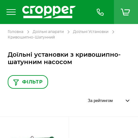
Головна
Доїльні апарати
Доїльні Установки
Кривошипно-Шатунний
Доїльні установки з кривошипно-
шатунним насосом
ФІЛЬТР