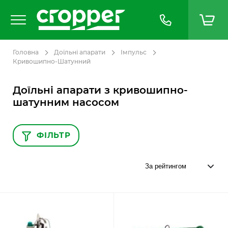
Головна
Доїльні апарати
Імпульс
Кривошипно-Шатунний
Доїльні апарати з кривошипно-
шатунним насосом
ФІЛЬТР