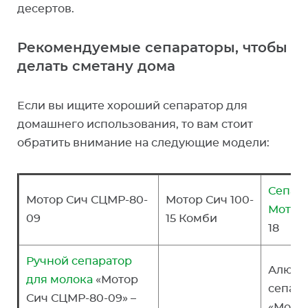
десертов.
Рекомендуемые сепараторы, чтобы
делать сметану дома
Если вы ищите хороший сепаратор для
домашнего использования, то вам стоит
обратить внимание на следующие модели:
Сепар
Мотор Сич СЦМР-80-
Мотор Сич 100-
Мотор
09
15 Комби
18
Ручной сепаратор
Алюми
для молока
«Мотор
сепар
Сич СЦМР-80-09» –
«Мото