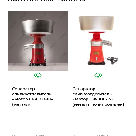
Сепаратор-
Сепаратор-
С
сливкоотделитель
сливкоотделитель
с
«Мотор Сич 100-18»
«Мотор Сич 100-15»
«
(металл)
(металл+полипропилен)
1
К
В