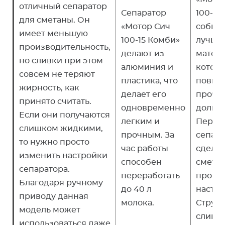
отличный сепаратор
Сепаратор
100-18»
для сметаны. Он
«Мотор Сич
собира
имеет меньшую
100-15 Комби»
лучши
производительность,
делают из
матери
но сливки при этом
алюминия и
котор
совсем не теряют
пластика, что
повыш
жирность, как
делает его
прочно
принято считать.
одновременно
долгов
Если они получаются
легким и
Перед 
слишком жидкими,
прочным. За
сепар
то нужно просто
час работы
сделат
изменить настройки
способен
сметан
сепаратора.
переработать
произ
Благодаря ручному
до 40 л
настро
приводу данная
молока.
Струй
модель может
сливо
использоваться даже