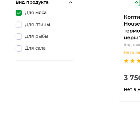
Вид продукта
Для мяса
Копти
House
Для птицы
термо
Для рыбы
нерж 
Код тов
Для сала
Нет в н
3 75
Нет в 