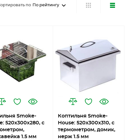
ортировать по
По рейтингу
ильня Smoke-
Коптильня Smoke-
e: 520х300х280, с
House: 520x300x310, с
ометром,
термометром, домик,
авейка 1.5 мм
нерж 1.5 мм