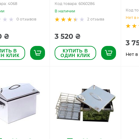
ара: 4068
Код товара: 6060286
Код то
ии
В наличии
Нет в 
0
отзывов
2
отзыва
0 ₴
3 520 ₴
3 7
ПИТЬ В
КУПИТЬ В
Нет в
Н КЛИК
ОДИН КЛИК