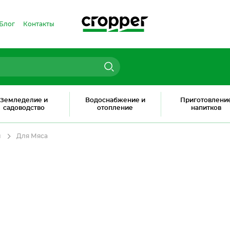
Блог
Контакты
Земледелие и
Водоснабжение и
Приготовлени
садоводство
отопление
напитков
м
Для Мяса