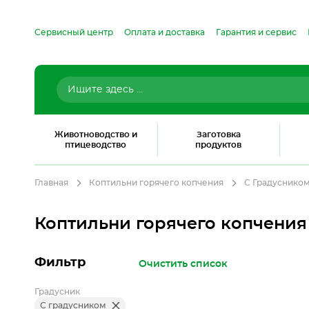
Сервисный центр
Оплата и доставка
Гарантия и сервис
Животноводство и
Заготовка
птицеводство
продуктов
Главная
Коптильни горячего копчения
С Градуснико
Коптильни горячего копчения
Фильтр
Очистить список
Градусник
С градусником