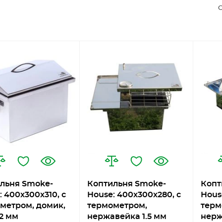
С
льня Smoke-
Коптильня Smoke-
Копт
: 400х300х310, с
House: 400х300х280, с
Hous
метром, домик,
термометром,
терм
2 мм
нержавейка 1.5 мм
нерж