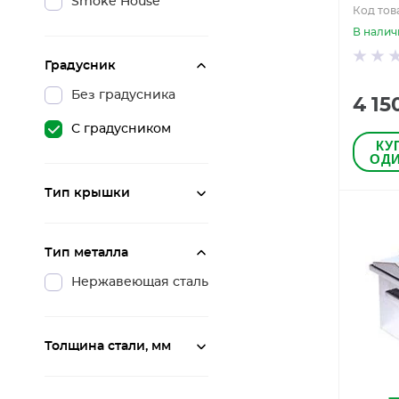
Smoke House
Код тов
В налич
Градусник
Без градусника
4 15
С градусником
КУ
ОДИ
Тип крышки
Тип металла
Нержавеющая сталь
Толщина стали, мм