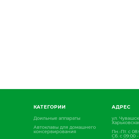
КАТЕГОРИИ
АДРЕС
Доильные аппараты
ул. Чувашск
Харьковская
Автоклавы для домашнего
консервирования
Пн.-Пт. с 08:
Сб. с 09:00 