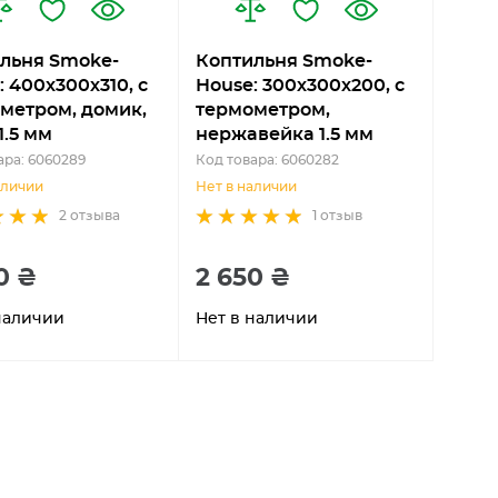
льня Smoke-
Коптильня Smoke-
: 400х300х310, с
House: 300х300х200, с
метром, домик,
термометром,
1.5 мм
нержавейка 1.5 мм
ара: 6060289
Код товара: 6060282
аличии
Нет в наличии
2
отзыва
1
отзыв
0 ₴
2 650 ₴
наличии
Нет в наличии