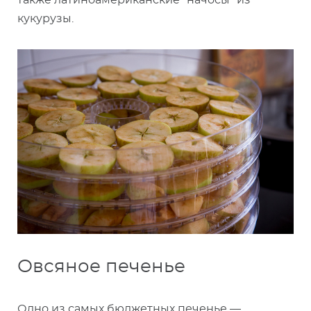
также латиноамериканские “начосы” из
кукурузы.
Овсяное печенье
Одно из самых бюджетных печенье —