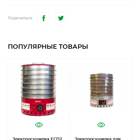
Поделиться:
ПОПУЛЯРНЫЕ ТОВАРЫ
Электросушилка ЕСП2
Электросушилка для
Э