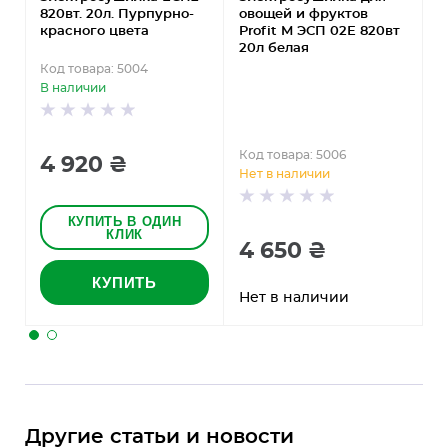
820вт. 20л. Пурпурно-
овощей и фруктов
P
красного цвета
Profit M ЭСП 02Е 820вт
с
20л белая
Код товара: 5004
К
В наличии
В
Код товара: 5006
4 920 ₴
Нет в наличии
КУПИТЬ В ОДИН
КЛИК
4 650 ₴
КУПИТЬ
Нет в наличии
Другие статьи и новости