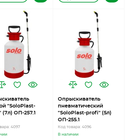
скиватель
Опрыскиватель
й "SoloPlast-
пневматический
" (7л) ОП-257.1
"SoloPlast-profi" (5л)
ОП-255.1
вара: 4097
Код товара: 4096
ичии
В наличии