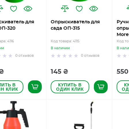
киватель для
Опрыскиватель для
Ручн
ОП-320
сада ОП-315
опры
More
ра: 4116
Код товара: 4115
Код то
ии
В наличии
В нал
0
отзывов
0
отзывов
 ₴
145 ₴
550
ПИТЬ В
КУПИТЬ В
К
Н КЛИК
ОДИН КЛИК
ОД