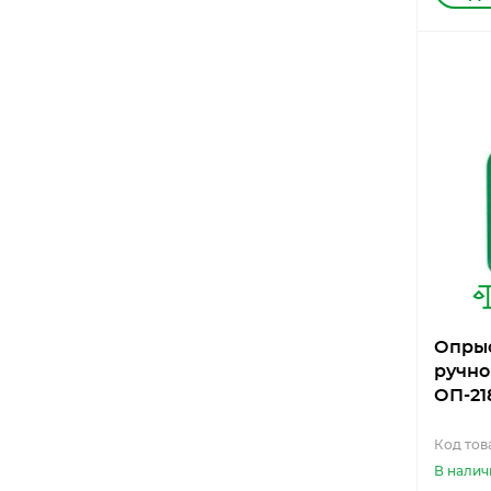
Опры
ручно
ОП-21
Код това
В налич