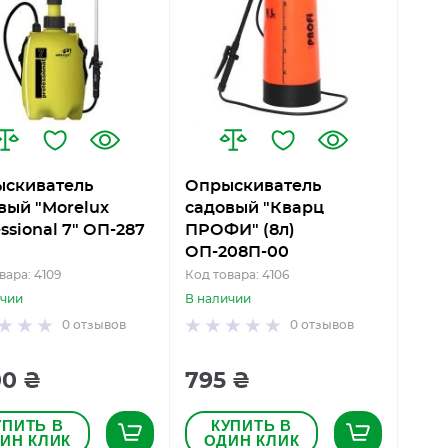
скиватель
Опрыскиватель
вый "Morelux
садовый "Кварц
ssional 7" ОП-287
ПРОФИ" (8л)
ОП-208П-00
вара: 4109
Код товара: 4106
ичии
В наличии
0
отзывов
0
отзывов
00 ₴
795 ₴
УПИТЬ В
КУПИТЬ В
ИН КЛИК
ОДИН КЛИК