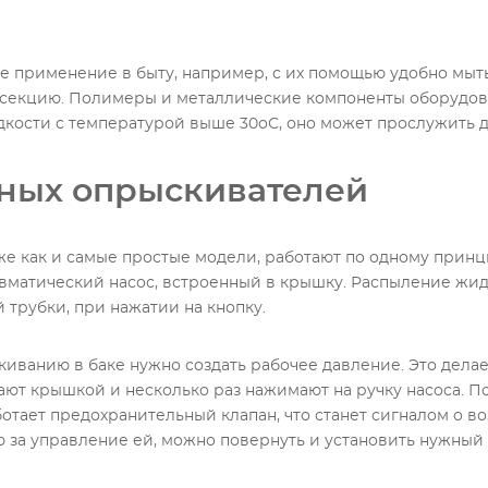
е применение в быту, например, с их помощью удобно мыть
нсекцию. Полимеры и металлические компоненты оборудов
дкости с температурой выше 30оС, оно может прослужить д
ных опрыскивателей
же как и самые простые модели, работают по одному прин
вматический насос, встроенный в крышку. Распыление жи
 трубки, при нажатии на кнопку.
иванию в баке нужно создать рабочее давление. Это делае
вают крышкой и несколько раз нажимают на ручку насоса. П
ботает предохранительный клапан, что станет сигналом о 
 за управление ей, можно повернуть и установить нужный