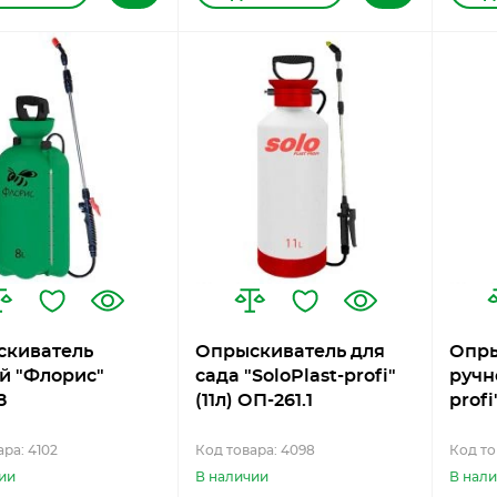
скиватель
Опрыскиватель для
Опры
й "Флорис"
сада "SoloPlast-profi"
ручно
8
(11л) ОП-261.1
profi
ра: 4102
Код товара: 4098
Код то
ии
В наличии
В нал