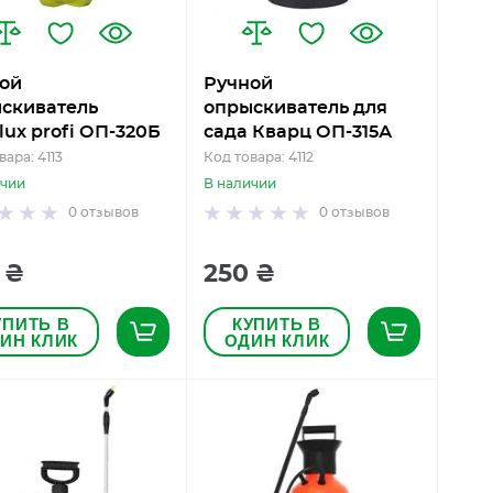
ой
Ручной
скиватель
опрыскиватель для
lux profi ОП-320Б
сада Кварц ОП-315А
вара: 4113
Код товара: 4112
ичии
В наличии
0
отзывов
0
отзывов
 ₴
250 ₴
УПИТЬ В
КУПИТЬ В
ИН КЛИК
ОДИН КЛИК