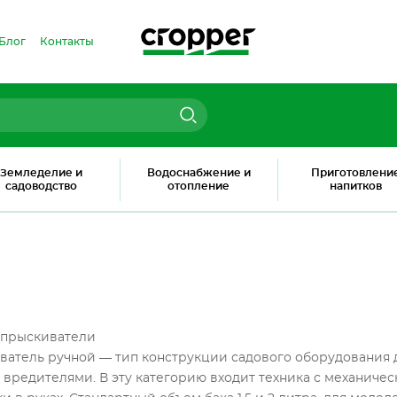
Блог
Контакты
Земледелие и
Водоснабжение и
Приготовлени
садоводство
отопление
напитков
опрыскиватели
атель ручной — тип конструкции садового оборудования д
 вредителями. В эту категорию входит техника с механичес