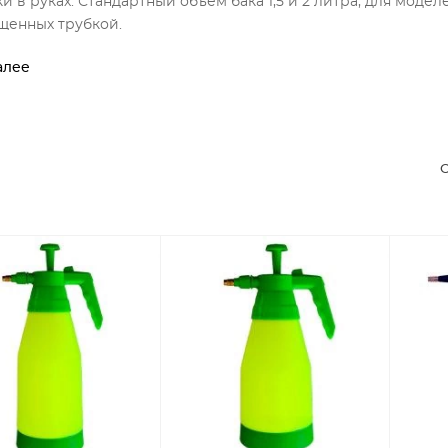
и в руках. Стандартный объем бака 1,5 и 2 литра, для модел
щенных трубкой.
алее
С