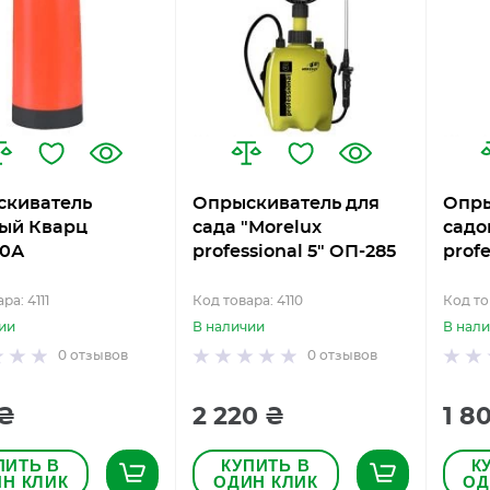
скиватель
Опрыскиватель для
Опры
ый Кварц
сада "Morelux
садо
20А
professional 5" ОП-285
profe
ра: 4111
Код товара: 4110
Код то
ии
В наличии
В нал
0
отзывов
0
отзывов
 ₴
2 220 ₴
1 8
ПИТЬ В
КУПИТЬ В
К
Н КЛИК
ОДИН КЛИК
ОД