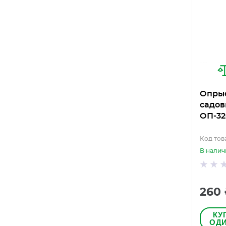
Опры
садов
ОП-3
Код това
В налич
260
КУ
ОДИ