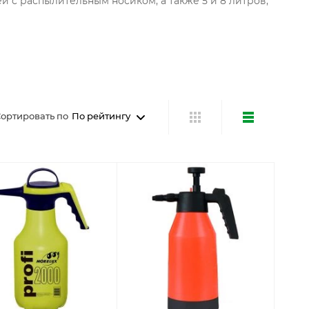
ей с распылительным носиком, а также 5 и 8 литров,
ортировать по
По рейтингу