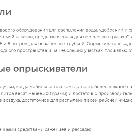
ели
ового оборудования для распыления воды, удобрений и ср
темой накачки, предназначенная для переноски в руках. Ста
5 и 8 литров, для оснащенных трубкой. Опрыскиватель са
дного пространства и на небольших участках, площадью от 1
ные опрыскиватели
случаях, когда мобильность и компактность более важные 
 2 литра весят менее 500 грамм) и достаточно производите
ие воздуха, достаточное для распыления всей рабочей жидк
;
венными средствами саженцев и рассады;