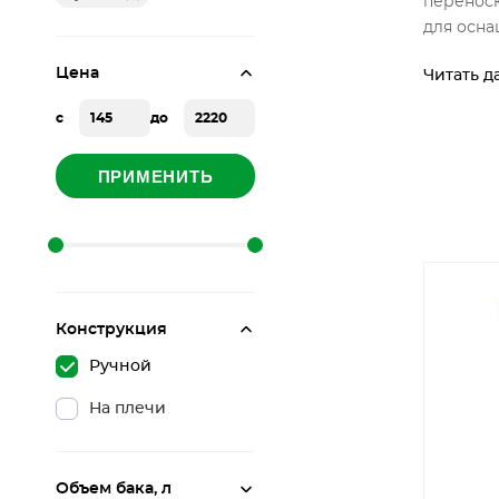
переноск
для осна
Цена
Читать д
с
до
ПРИМЕНИТЬ
Конструкция
Ручной
На плечи
Объем бака, л