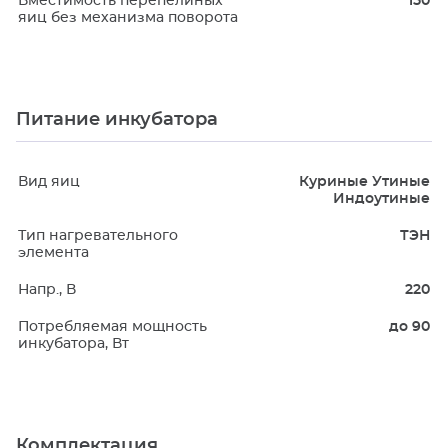
Вместимость перепелиных
150
яиц без механизма поворота
Питание инкубатора
Вид яиц
Куриные Утиные
Индоутиные
Тип нагревательного
ТЭН
элемента
Напр., В
220
Потребляемая мощность
до 90
инкубатора, Вт
Комплектация