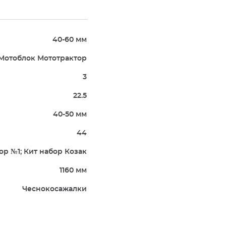
40-60 мм
Мотоблок Мототрактор
3
22.5
40-50 мм
44
ор №1; Кит набор Козак
1160 мм
Чеснокосажалки