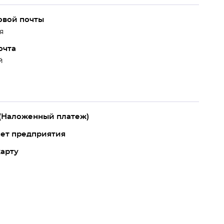
овой почты
я
очта
й
(Наложенный платеж)
чет предприятия
карту