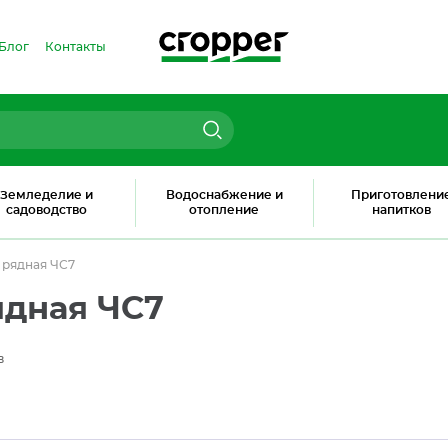
Блог
Контакты
Земледелие и
Водоснабжение и
Приготовлени
садоводство
отопление
напитков
 рядная ЧС7
ядная ЧС7
в