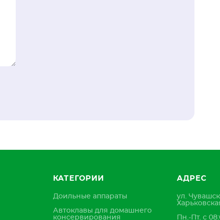
КАТЕГОРИИ
АДРЕС
Доильные аппараты
ул. Чувашск
Харьковская
Автоклавы для домашнего
консервирования
Пн.-Пт. с 08: