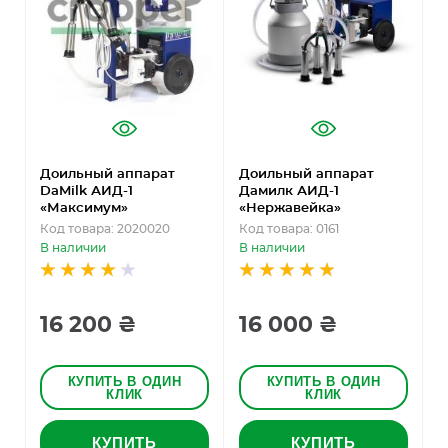
Доильный аппарат
Доильный аппарат
Д
DaMilk АИД-1
Дамилк АИД-1
Д
«Максимум»
«Нержавейка»
«
Код товара: 2020020
Код товара: 0161
В наличии
В наличии
К
16 200 ₴
16 000 ₴
Н
КУПИТЬ В ОДИН
КУПИТЬ В ОДИН
КЛИК
КЛИК
КУПИТЬ
КУПИТЬ