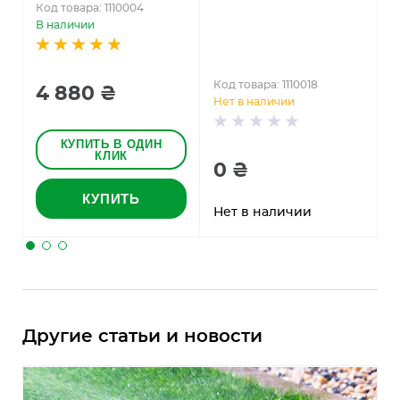
Код товара: 1110004
К
В наличии
В
Код товара: 1110018
4 880 ₴
Нет в наличии
КУПИТЬ В ОДИН
КЛИК
0 ₴
КУПИТЬ
Нет в наличии
Другие статьи и новости