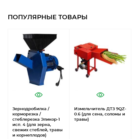
ПОПУЛЯРНЫЕ ТОВАРЫ
Зернодробилка /
Измельчитель ДТЗ 9QZ-
З
корморезка /
0.6 (для сена, соломы и
т
стеблерезка Эликор-1
травы)
(
исп. 4 (для зерна,
к
свежих стеблей, травы
и корнеплодов)