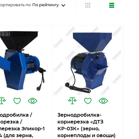
ортировать по
По рейтингу
одробилка /
Зернодробилка-
орезка /
корнерезка «ДТЗ
лерезка Эликор-1
КР-03К» (зерно,
4 (для зерна,
корнеплоды и овощи)