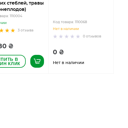
их стеблей, травы
рнеплодов)
вара: 1110004
Код товара: 1110068
ичии
Нет в наличии
3
отзыва
0
отзывов
80 ₴
0 ₴
УПИТЬ В
Нет в наличии
ИН КЛИК