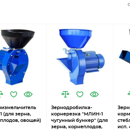
С
измельчитель
Зернодробилка-
Зерн
1 (для зерна,
корнерезка "МЛИН-1
корм
плодов, овощей)
чугунный бункер" (для
стеб
зерна, корнеплодов,
исп. 