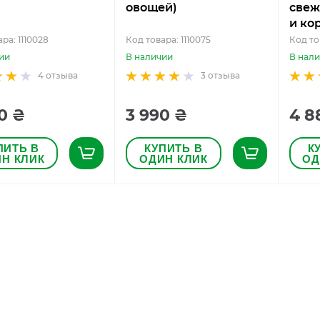
овощей)
свеж
и ко
ра: 1110028
Код товара: 1110075
Код то
ии
В наличии
В нал
4
отзыва
3
отзыва
0 ₴
3 990 ₴
4 8
ПИТЬ В
КУПИТЬ В
К
Н КЛИК
ОДИН КЛИК
ОД