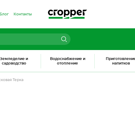
Блог
Контакты
Земледелие и
Водоснабжение и
Приготовлени
садоводство
отопление
напитков
ковая Терка