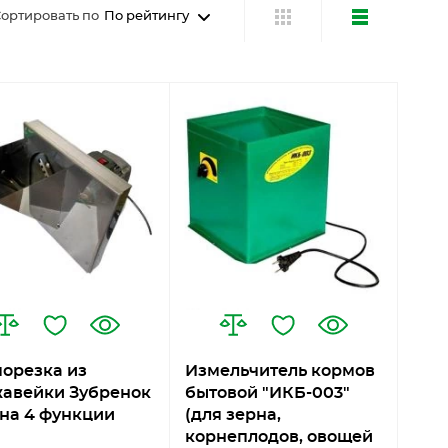
ортировать по
По рейтингу
орезка из
Измельчитель кормов
авейки Зубренок
бытовой "ИКБ-003"
 на 4 функции
(для зерна,
корнеплодов, овощей