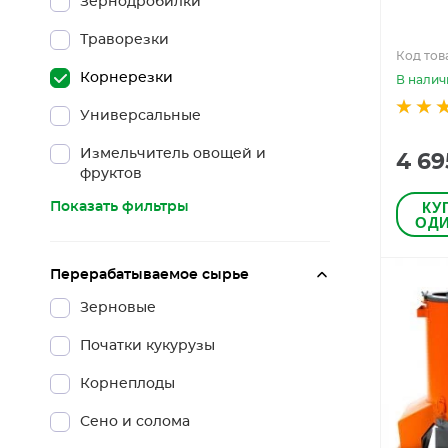
Зернодробилки
Траворезки
Код това
Корнерезки
В налич
Универсальные
Измельчитель овощей и
4 69
фруктов
КУ
Показать фильтры
ОДИ
Перерабатываемое сырье
Зерновые
Початки кукурузы
Корнеплоды
Сено и солома