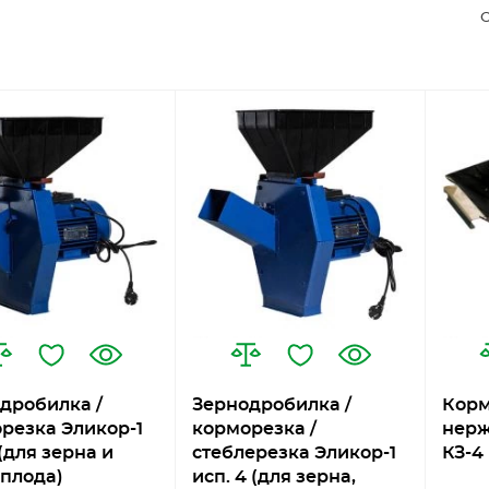
С
дробилка /
Зернодробилка /
Корм
резка Эликор-1
корморезка /
нерж
 (для зерна и
стеблерезка Эликор-1
КЗ-4
плода)
исп. 4 (для зерна,