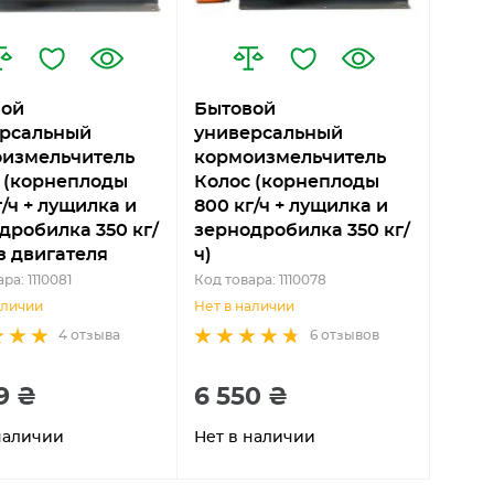
вой
Бытовой
рсальный
универсальный
измельчитель
кормоизмельчитель
 (корнеплоды
Колос (корнеплоды
г/ч + лущилка и
800 кг/ч + лущилка и
дробилка 350 кг/
зернодробилка 350 кг/
ез двигателя
ч)
ра: 1110081
Код товара: 1110078
аличии
Нет в наличии
4
отзыва
6
отзывов
9 ₴
6 550 ₴
наличии
Нет в наличии