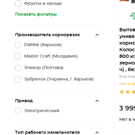
Фрукты и овощи
Показать фильтры
Быто
Производитель корморезок
униве
кормо
DaMilk (Харьков)
Колос
800 к
Master Craft (Молдавия)
зерно
Эликор (Полтава)
ч) , б
Код това
Зубренок (Украина, г. Харьков)
Нет в н
Привод
3 99
Электрический
Нет в 
Тип рабочего измельчителя