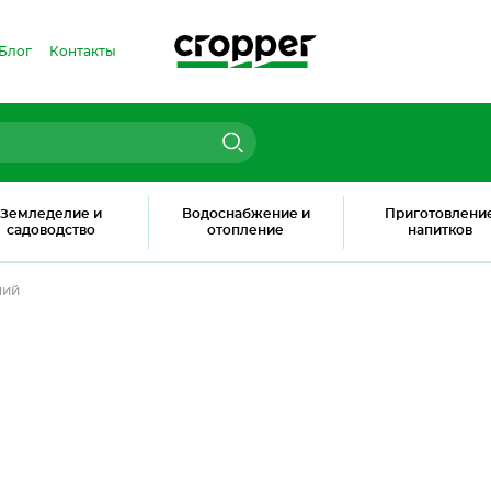
Блог
Контакты
Земледелие и
Водоснабжение и
Приготовлени
садоводство
отопление
напитков
ний