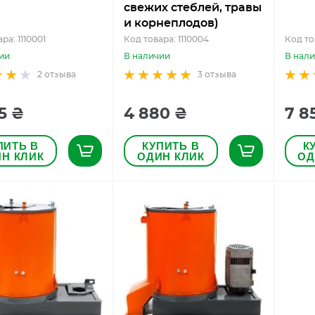
свежих стеблей, травы
и корнеплодов)
ра: 1110001
Код товара: 1110004
Код то
ии
В наличии
В нал
2
отзыва
3
отзыва
5 ₴
4 880 ₴
7 8
ПИТЬ В
КУПИТЬ В
К
Н КЛИК
ОДИН КЛИК
ОД