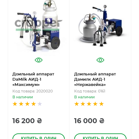
Доильный аппарат
Доильный аппарат
Д
DaMilk АИД-1
Дамилк АИД-1
Д
«Максимум»
«Нержавейка»
Код товара: 2020020
Код товара: 0161
К
В наличии
В наличии
В
16 200 ₴
16 000 ₴
КУПИТЬ В ОДИН
КУПИТЬ В ОДИН