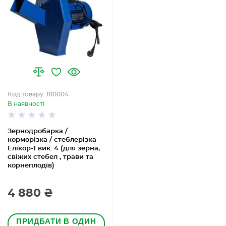
Код товару: 1110004
В наявності
Зернодробарка /
корморізка / стеблерізка
Елікор-1 вик. 4 (для зерна,
свіжих стебел , трави та
корнеплодів)
4 880 ₴
ПРИДБАТИ В ОДИН