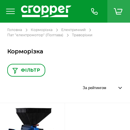
Головна
Корморізка
Електричний
Пат "електромотор" (Полтава)
Траворізки
Корморізка
ФІЛЬТР